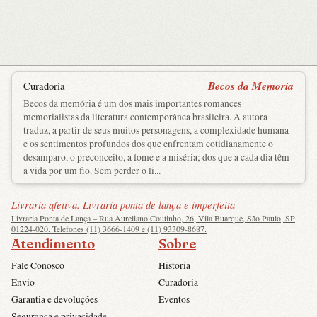
Becos da Memoria
Curadoria
Becos da memória é um dos mais importantes romances
memorialistas da literatura contemporânea brasileira. A autora
traduz, a partir de seus muitos personagens, a complexidade humana
e os sentimentos profundos dos que enfrentam cotidianamente o
desamparo, o preconceito, a fome e a miséria; dos que a cada dia têm
a vida por um fio. Sem perder o li...
Livraria afetiva. Livraria ponta de lança e imperfeita
Livraria Ponta de Lança – Rua Aureliano Coutinho, 26, Vila Buarque, São Paulo, SP
01224-020. Telefones (11) 3666-1409 e (11) 93309-8687.
Atendimento
Sobre
Fale Conosco
Historia
Envio
Curadoria
Garantia e devoluções
Eventos
Segurança e privacidade