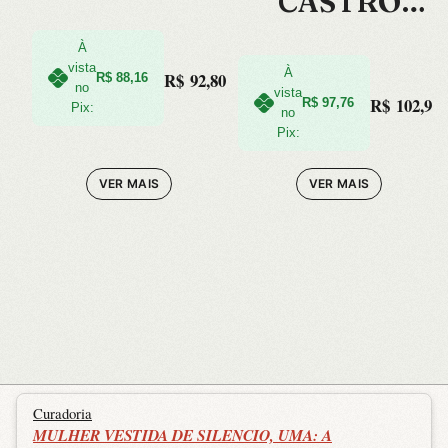
CASTRO
ANGELOU +
ALVES
ECOBAG
À
vista
À
R$
92,80
R$
88,16
EXCLUSIVA
no
vista
R$
102,90
R$
97,76
Pix:
no
Pix:
VER MAIS
VER MAIS
Curadoria
MULHER VESTIDA DE SILENCIO, UMA: A