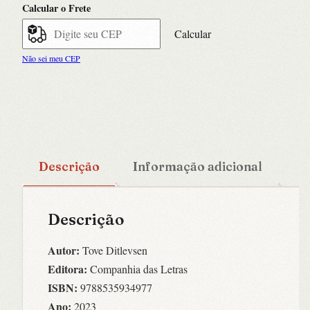
Calcular o Frete
Calcular
Não sei meu CEP
Descrição
Informação adicional
Descrição
Autor:
Tove Ditlevsen
Editora:
Companhia das Letras
ISBN:
9788535934977
Ano:
2023