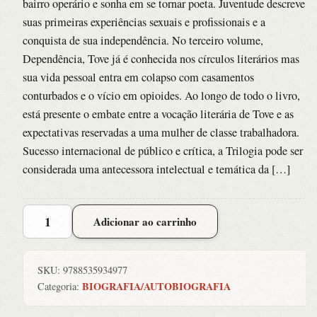
bairro operário e sonha em se tornar poeta. Juventude descreve
suas primeiras experiências sexuais e profissionais e a
conquista de sua independência. No terceiro volume,
Dependência, Tove já é conhecida nos círculos literários mas
sua vida pessoal entra em colapso com casamentos
conturbados e o vício em opioides. Ao longo de todo o livro,
está presente o embate entre a vocação literária de Tove e as
expectativas reservadas a uma mulher de classe trabalhadora.
Sucesso internacional de público e crítica, a Trilogia pode ser
considerada uma antecessora intelectual e temática da […]
Trilogia
Adicionar ao carrinho
de
Copenhagen
quantidade
SKU:
9788535934977
BIOGRAFIA/AUTOBIOGRAFIA
Categoria: