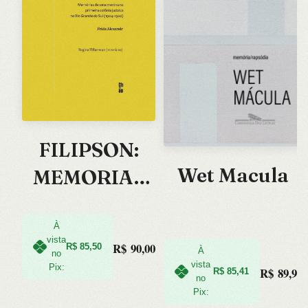
FILIPSON:
Wet Macula
MEMORIAS
DE UMA
MENINA NA
À
vista
R$
90,00
R$
85,50
À
PRIMEIRA
no
vista
Pix:
R$
89,90
R$
85,41
no
COLONIA
Pix: