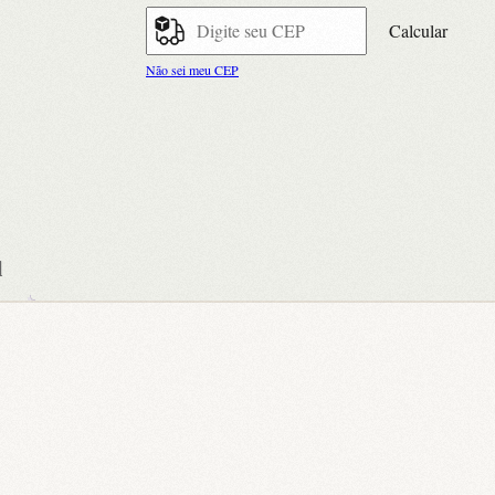
Calcular
Não sei meu CEP
l