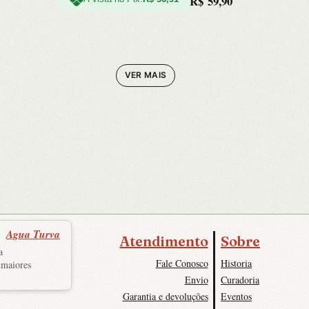
R$
59,90
VER MAIS
Agua Turva
Atendimento
Sobre
a
Fale Conosco
Historia
 maiores
Envio
Curadoria
Garantia e devoluções
Eventos