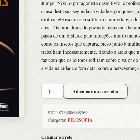
Jumpei Niki, o protagonista deste livro, é profe
causa desta sua segunda atividade e por querer 
exótica, ele excursiona solitário a um vilarejo d
areal. Os moradores do povoado oferecem-lhe um
passa de um disfarce para intenções muito menos 
como os insetos que captura, preso junto à mulhe
trabalham incessantemente, tirando a areia que n
faz com que os leitores reflitam sobre o valor do 
a vida na cidade e fora dela, sobre a perseveranç
Mulher
Adicionar ao carrinho
das
Dunas,
A
SKU:
9786586068269
quantidade
FILOSOFIA
Categoria:
Calcular o Frete