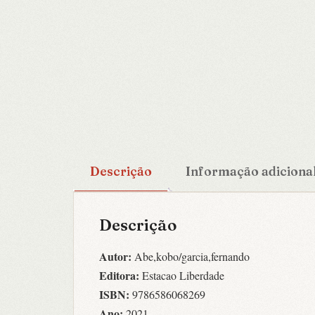
Descrição
Informação adiciona
Descrição
Autor:
Abe,kobo/garcia,fernando
Editora:
Estacao Liberdade
ISBN:
9786586068269
Ano:
2021