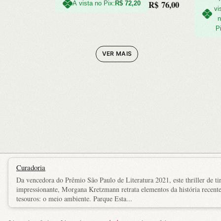
R$
76,00
Contemporâneas,
À vista no Pix:
R$
72,20
vi
O
O
Teorias e
P
preço
preço
Experiências
original
atual
VER MAIS
era:
é:
R$ 54,9
R$ 49,0
Curadoria
Da vencedora do Prêmio São Paulo de Literatura 2021, este thriller de ti
impressionante, Morgana Kretzmann retrata elementos da história recent
tesouros: o meio ambiente. Parque Esta...