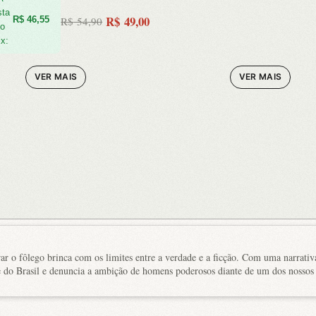
sta
R$
49,00
R$
46,55
R$
54,90
no
ix:
VER MAIS
VER MAIS
0.
0.
rar o fôlego brinca com os limites entre a verdade e a ficção. Com uma narrativ
e do Brasil e denuncia a ambição de homens poderosos diante de um dos nossos