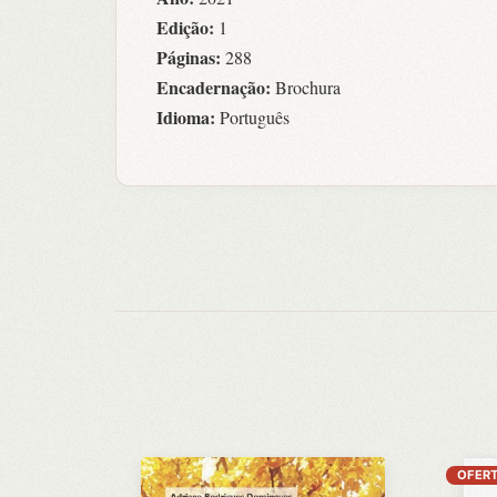
Edição:
1
Páginas:
288
Encadernação:
Brochura
Idioma:
Português
OFERT