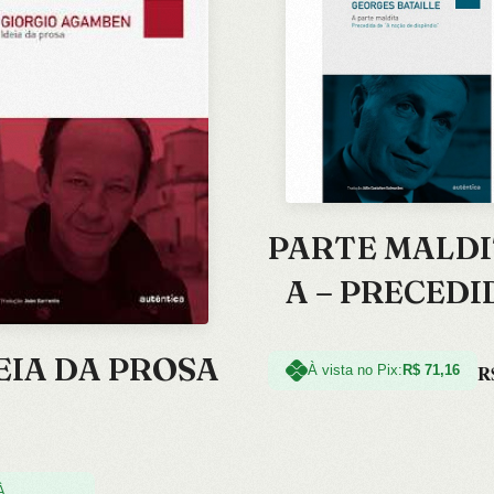
PARTE MALDI
A – PRECEDI
DE A NOCAO 
EIA DA PROSA
R
DISPENDIO 
À vista no Pix:
R$
71,16
COL. FILO
À