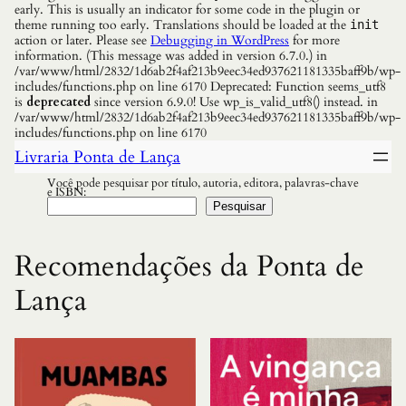
early. This is usually an indicator for some code in the plugin or
theme running too early. Translations should be loaded at the
init
action or later. Please see
Debugging in WordPress
for more
information. (This message was added in version 6.7.0.) in
/var/www/html/2832/1d6ab2f4af213b9eec34ed937621181335baff9b/wp-
includes/functions.php on line 6170 Deprecated: Function seems_utf8
is
deprecated
since version 6.9.0! Use wp_is_valid_utf8() instead. in
/var/www/html/2832/1d6ab2f4af213b9eec34ed937621181335baff9b/wp-
includes/functions.php on line 6170
Livraria Ponta de Lança
Você pode pesquisar por título, autoria, editora, palavras-chave
e ISBN:
Pesquisar
Recomendações da Ponta de
Lança