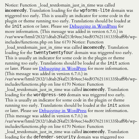
Notice: Function _load_textdomain_just_in_time was called
incorrectly
. Translation loading for the
domain was
wpforms-lite
triggered too early. This is usually an indicator for some code in the
plugin or theme running too early. Translations should be loaded at
the
action or later. Please see
Debugging in WordPress
for
init
more information. (This message was added in version 6.7.0.) in
/var/www/html/2832/1d6ab2f4af213b9eec34ed937621181335baff9b/wp-
includes/functions.php on line 6170 Notice: Function
_load_textdomain_just_in_time was called
incorrectly
. Translation
loading for the
domain was triggered too early.
twentytwentyfour
This is usually an indicator for some code in the plugin or theme
running too early. Translations should be loaded at the
action
init
or later. Please see
Debugging in WordPress
for more information.
(This message was added in version 6.7.0.) in
/var/www/html/2832/1d6ab2f4af213b9eec34ed937621181335baff9b/wp-
includes/functions.php on line 6170 Notice: Function
_load_textdomain_just_in_time was called
incorrectly
. Translation
loading for the
domain was triggered too early.
wordpress-seo
This is usually an indicator for some code in the plugin or theme
running too early. Translations should be loaded at the
action
init
or later. Please see
Debugging in WordPress
for more information.
(This message was added in version 6.7.0.) in
/var/www/html/2832/1d6ab2f4af213b9eec34ed937621181335baff9b/wp-
includes/functions.php on line 6170 Notice: Function
_load_textdomain_just_in_time was called
incorrectly
. Translation
loading for the
domain was triggered too
defender-security