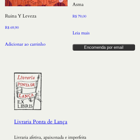
Asma
Ruina Y Leveza
R$
79,00
R$
69,90
Leia mais
Adicionar ao carrinho
Encomenda por email
Livraria Ponta de Lança
Livraria afetiva, apaixonada e imperfeita