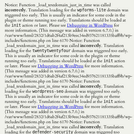
Notice: Function _load_textdomain_just_in_time was called
incorrectly
. Translation loading for the
domain was
wpforms-lite
triggered too early. This is usually an indicator for some code in the
plugin or theme running too early. Translations should be loaded at
the
action or later. Please see
Debugging in WordPress
for
init
more information. (This message was added in version 6.7.0.) in
/var/www/html/2832/1d6ab2f4af213b9eec34ed937621181335baff9b/wp-
includes/functions.php on line 6170 Notice: Function
_load_textdomain_just_in_time was called
incorrectly
. Translation
loading for the
domain was triggered too early.
twentytwentyfour
This is usually an indicator for some code in the plugin or theme
running too early. Translations should be loaded at the
action
init
or later. Please see
Debugging in WordPress
for more information.
(This message was added in version 6.7.0.) in
/var/www/html/2832/1d6ab2f4af213b9eec34ed937621181335baff9b/wp-
includes/functions.php on line 6170 Notice: Function
_load_textdomain_just_in_time was called
incorrectly
. Translation
loading for the
domain was triggered too early.
wordpress-seo
This is usually an indicator for some code in the plugin or theme
running too early. Translations should be loaded at the
action
init
or later. Please see
Debugging in WordPress
for more information.
(This message was added in version 6.7.0.) in
/var/www/html/2832/1d6ab2f4af213b9eec34ed937621181335baff9b/wp-
includes/functions.php on line 6170 Notice: Function
_load_textdomain_just_in_time was called
incorrectly
. Translation
loading for the
domain was triggered too
defender-security