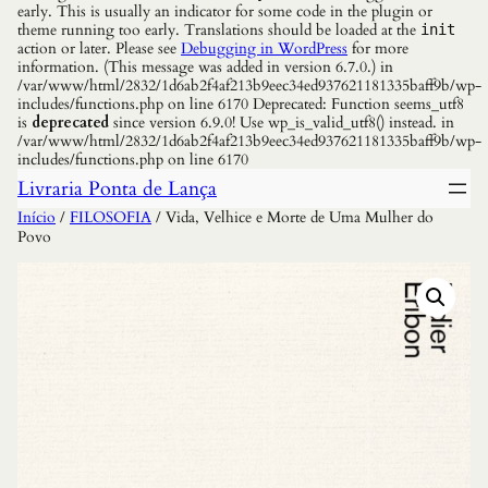
early. This is usually an indicator for some code in the plugin or
theme running too early. Translations should be loaded at the
init
action or later. Please see
Debugging in WordPress
for more
information. (This message was added in version 6.7.0.) in
/var/www/html/2832/1d6ab2f4af213b9eec34ed937621181335baff9b/wp-
includes/functions.php on line 6170 Deprecated: Function seems_utf8
is
deprecated
since version 6.9.0! Use wp_is_valid_utf8() instead. in
/var/www/html/2832/1d6ab2f4af213b9eec34ed937621181335baff9b/wp-
includes/functions.php on line 6170
Livraria Ponta de Lança
Início
/
FILOSOFIA
/ Vida, Velhice e Morte de Uma Mulher do
Povo