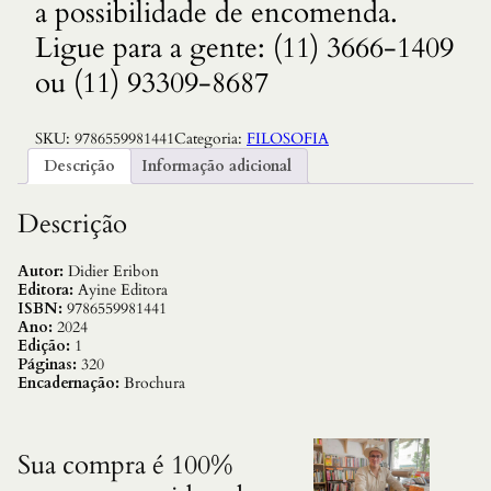
a possibilidade de encomenda.
Ligue para a gente: (11) 3666-1409
ou (11) 93309-8687
SKU:
9786559981441
Categoria:
FILOSOFIA
Descrição
Informação adicional
Descrição
Autor:
Didier Eribon
Editora:
Ayine Editora
ISBN:
9786559981441
Ano:
2024
Edição:
1
Páginas:
320
Encadernação:
Brochura
Sua compra é 100%