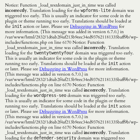
Notice: Function _load_textdomain_just_in_time was called
incorrectly
. Translation loading for the
domain was
wpforms-lite
triggered too early. This is usually an indicator for some code in the
plugin or theme running too early. Translations should be loaded at
the
action or later. Please see
Debugging in WordPress
for
init
more information. (This message was added in version 6.7.0.) in
/var/www/html/2832/1d6ab2f4af213b9eec34ed937621181335baff9b/wp-
includes/functions.php on line 6170 Notice: Function
_load_textdomain_just_in_time was called
incorrectly
. Translation
loading for the
domain was triggered too early.
twentytwentyfour
This is usually an indicator for some code in the plugin or theme
running too early. Translations should be loaded at the
action
init
or later. Please see
Debugging in WordPress
for more information.
(This message was added in version 6.7.0.) in
/var/www/html/2832/1d6ab2f4af213b9eec34ed937621181335baff9b/wp-
includes/functions.php on line 6170 Notice: Function
_load_textdomain_just_in_time was called
incorrectly
. Translation
loading for the
domain was triggered too early.
wordpress-seo
This is usually an indicator for some code in the plugin or theme
running too early. Translations should be loaded at the
action
init
or later. Please see
Debugging in WordPress
for more information.
(This message was added in version 6.7.0.) in
/var/www/html/2832/1d6ab2f4af213b9eec34ed937621181335baff9b/wp-
includes/functions.php on line 6170 Notice: Function
_load_textdomain_just_in_time was called
incorrectly
. Translation
loading for the
domain was triggered too
defender-security