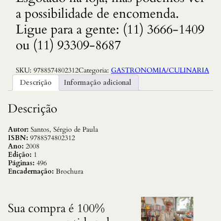
a possibilidade de encomenda.
Ligue para a gente: (11) 3666-1409
ou (11) 93309-8687
SKU:
9788574802312
Categoria:
GASTRONOMIA/CULINARIA
Descrição
Informação adicional
Descrição
Autor:
Santos, Sérgio de Paula
ISBN:
9788574802312
Ano:
2008
Edição:
1
Páginas:
496
Encadernação:
Brochura
Sua compra é 100%