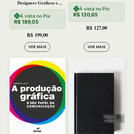
Designers Graficos e
Ilustradores: Combinacoes
À vista no Pix:
R$
120,65
de Core
À vista no Pix:
R$
189,05
R$
127,00
R$
199,00
VER MAIS
VER MAIS