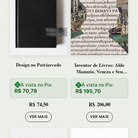
Design no Patriarcado
Inventor de Livros: Aldo
Manuzio, Veneza e Seu
Tempo
À vista no Pix:
À vista no Pix:
R$
70,78
R$
195,70
R$
74,50
R$
206,00
VER MAIS
VER MAIS