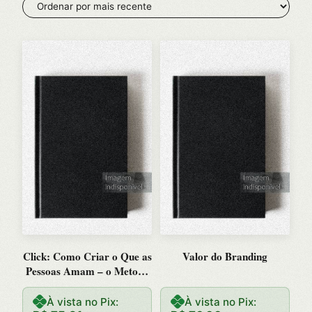
mais
recente
Click: Como Criar o Que as
Valor do Branding
Pessoas Amam – o Metodo
Comprovado das Maiores S
À vista no Pix:
À vista no Pix: