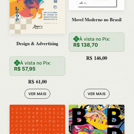
Movel Moderno no Brasil
À vista no Pix:
Design & Advertising
R$
138,70
R$
146,00
À vista no Pix:
R$
57,95
R$
61,00
VER MAIS
VER MAIS