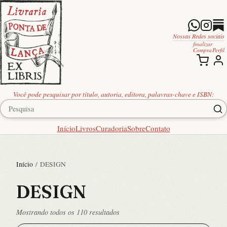
Nossas Redes sociais
finalizar
Compra
Perfil
Você pode pesquisar por título, autoria, editora, palavras-chave e ISBN:
Início
Livros
Curadoria
Sobre
Contato
Início
/ DESIGN
DESIGN
Classificado
Mostrando todos os 110 resultados
por