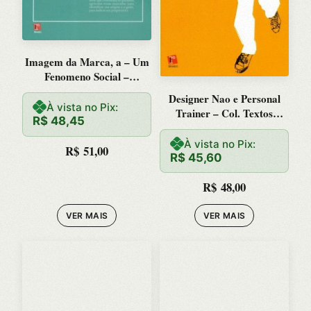
Imagem da Marca, a – Um
Fenomeno Social –
Col.fundamentos do Design
Designer Nao e Personal
À vista no Pix:
Trainer – Col. Textos
R$
48,45
Design
À vista no Pix:
R$
51,00
R$
45,60
R$
48,00
VER MAIS
VER MAIS