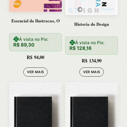
Essencial da Ilustracao, O
Historia do Design
À vista no Pix:
À vista no Pix:
R$
89,30
R$
128,16
R$
94,00
R$
134,90
VER MAIS
VER MAIS