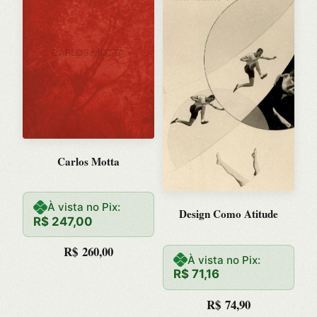
Carlos Motta
À vista no Pix:
Design Como Atitude
R$
247,00
R$
260,00
À vista no Pix:
R$
71,16
R$
74,90