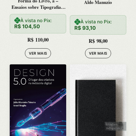
Forma do Livro, a –
Aldo Manuzio
Ensaios sobre Tipografia e
Estetica do Livro
À vista no Pix:
À vista no Pix:
R$
104,50
R$
93,10
R$
110,00
R$
98,00
VER MAIS
VER MAIS