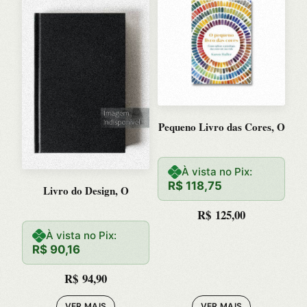
Pequeno Livro das Cores, O
À vista no Pix:
R$
118,75
Livro do Design, O
R$
125,00
À vista no Pix:
R$
90,16
R$
94,90
VER MAIS
VER MAIS