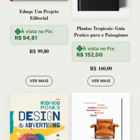
Edusp: Um Projeto
Editorial
Plantas Tropicais: Guia
À vista no Pix:
Pratico para o Paisagismo
R$
94,81
À vista no Pix:
R$
99,80
R$
152,00
R$
160,00
VER MAIS
VER MAIS