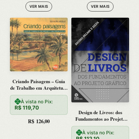
VER MAIS
VER MAIS
Criando Paisagens – Guia
de Trabalho em Arquitetura
Paisagistica
À vista no Pix:
R$
119,70
Design de Livros: dos
Fundamentos ao Projeto
R$
126,00
Grafico
À vista no Pix:
R$
112,10