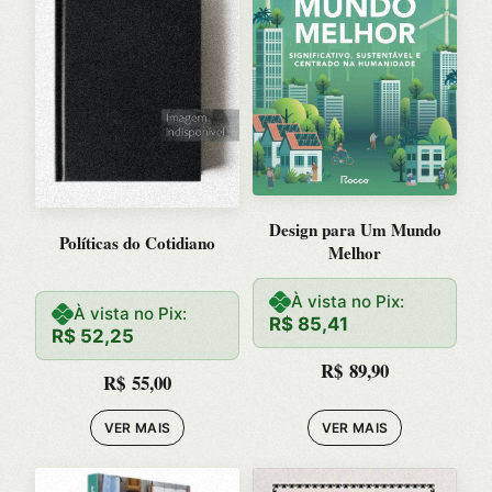
Design para Um Mundo
Políticas do Cotidiano
Melhor
À vista no Pix:
À vista no Pix:
R$
85,41
R$
52,25
R$
89,90
R$
55,00
VER MAIS
VER MAIS