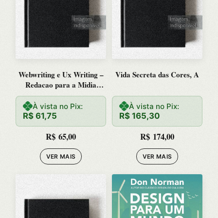
Webwriting e Ux Writing –
Vida Secreta das Cores, A
Redacao para a Midia
Digital
À vista no Pix:
À vista no Pix:
R$
61,75
R$
165,30
R$
65,00
R$
174,00
VER MAIS
VER MAIS