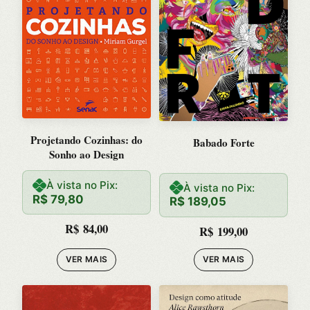
Projetando Cozinhas: do
Babado Forte
Sonho ao Design
À vista no Pix:
À vista no Pix:
R$
79,80
R$
189,05
R$
84,00
R$
199,00
VER MAIS
VER MAIS