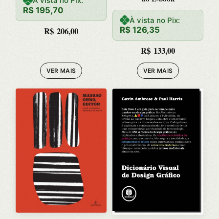
À vista no Pix:
R$
195,70
À vista no Pix:
R$
206,00
R$
126,35
R$
133,00
VER MAIS
VER MAIS