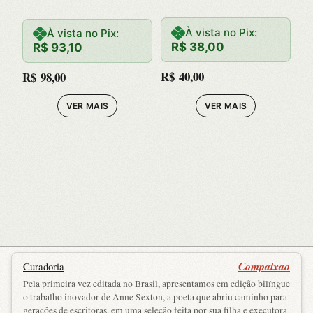
o
Possivel,
Uma:
À vista no Pix:
À vista no Pix:
R$
38,00
R$
93,10
Manifesto
R$
40,00
R$
98,00
por Uma
VER MAIS
VER MAIS
Desaceleraca
o das
Ciencias
Compaixao
Curadoria
Pela primeira vez editada no Brasil, apresentamos em edição bilíngue
o trabalho inovador de Anne Sexton, a poeta que abriu caminho para
gerações de escritoras, em uma seleção feita por sua filha e executora