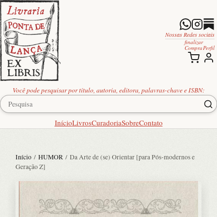
Nossas Redes sociais
finalizar
Compra
Perfil
Você pode pesquisar por título, autoria, editora, palavras-chave e ISBN:
Início
Livros
Curadoria
Sobre
Contato
Início
/
HUMOR
/ Da Arte de (se) Orientar [para Pós-modernos e
Geração Z]