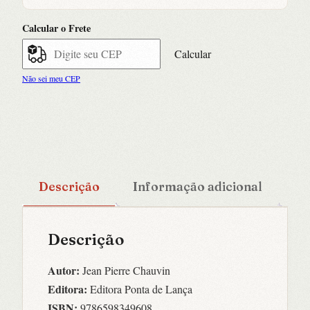
Pós-
modernos
Calcular o Frete
e
Geração
Calcular
Z]
Não sei meu CEP
quantidade
Descrição
Informação adicional
Descrição
Autor:
Jean Pierre Chauvin
Editora:
Editora Ponta de Lança
ISBN:
9786598349608