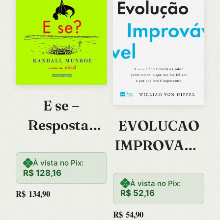
E se –
Respostas
EVOLUCAO
Cientificas
IMPROVAVE
para
L, A – A
À vista no Pix:
R$
128,16
Perguntas
NOVA
À vista no Pix:
R$
134,90
R$
52,16
Absurdas
CIENCIA
R$
54,90