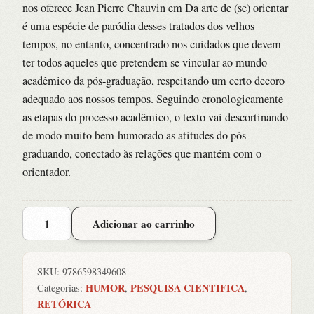
nos oferece Jean Pierre Chauvin em Da arte de (se) orientar
é uma espécie de paródia desses tratados dos velhos
tempos, no entanto, concentrado nos cuidados que devem
ter todos aqueles que pretendem se vincular ao mundo
acadêmico da pós-graduação, respeitando um certo decoro
adequado aos nossos tempos. Seguindo cronologicamente
as etapas do processo acadêmico, o texto vai descortinando
de modo muito bem-humorado as atitudes do pós-
graduando, conectado às relações que mantém com o
orientador.
Da
Adicionar ao carrinho
Arte
de
(se)
SKU:
9786598349608
Orientar
HUMOR
PESQUISA CIENTIFICA
Categorias:
,
,
[para
RETÓRICA