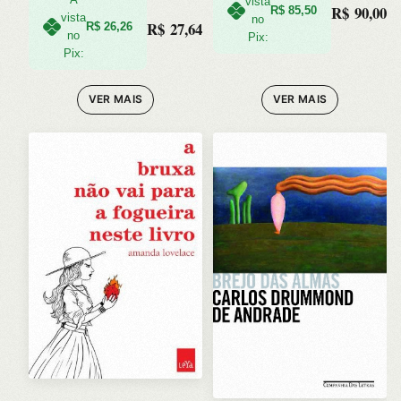
vista
R$
90,00
R$
85,50
vista
Animais na
no
R$
27,64
R$
26,26
no
Pix:
Pix:
Poesia de
Arquiloco
VER MAIS
VER MAIS