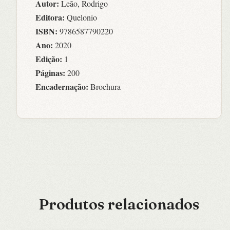
Autor:
Leão, Rodrigo
Editora:
Quelonio
ISBN:
9786587790220
Ano:
2020
Edição:
1
Páginas:
200
Encadernação:
Brochura
Produtos relacionados