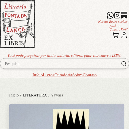
Nossas Redes sociais
finalizar
Compra
Perfil
Você pode pesquisar por título, autoria, editora, palavras-chave e ISBN:
Início
Livros
Curadoria
Sobre
Contato
Início
/
LITERATURA
/ Yawara