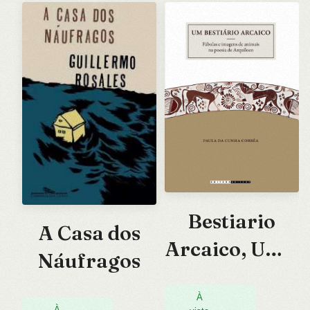
Bestiario
A Casa dos
Arcaico, Um –
Náufragos
Fabulas e
Imagens de
À
À