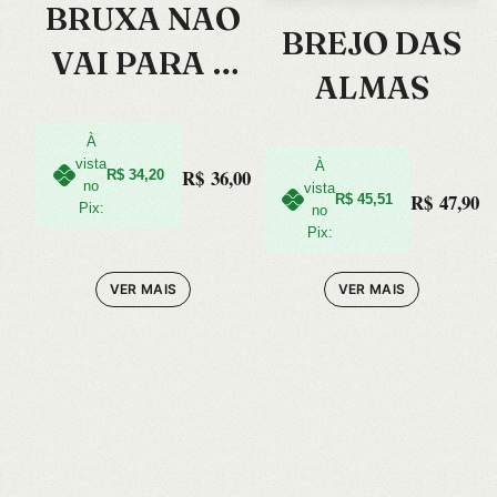
BRUXA NAO
BREJO DAS
VAI PARA A
ALMAS
FOGUEIRA
NESTE
À
vista
À
R$
36,00
R$
34,20
LIVRO, A
no
vista
R$
47,90
R$
45,51
Pix:
no
Pix:
VER MAIS
VER MAIS