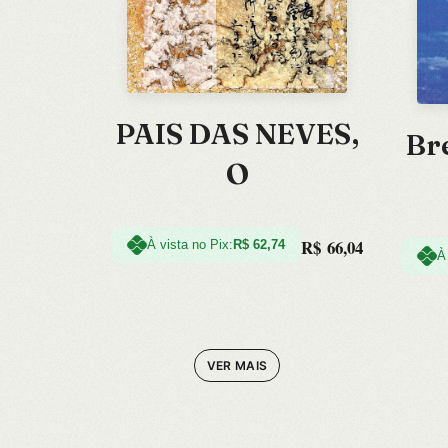
PAIS DAS NEVES,
Br
O
R$
66,04
À vista no Pix:
R$
62,74
À
VER MAIS