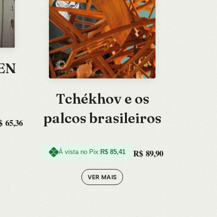
EN
Tchékhov e os
palcos brasileiros
$
65,36
R$
89,90
À vista no Pix:
R$
85,41
VER MAIS