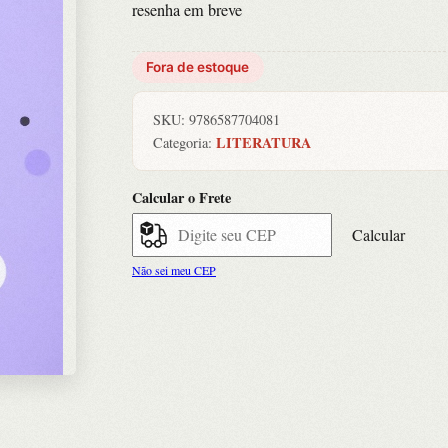
resenha em breve
Fora de estoque
SKU:
9786587704081
LITERATURA
Categoria:
Calcular o Frete
Calcular
Não sei meu CEP