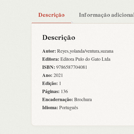
Descrição
Informação adiciona
Descrição
Autor:
Reyes,yolanda/ventura,suzana
Editora:
Editora Pulo do Gato Ltda
ISBN:
9786587704081
Ano:
2021
Edição:
1
Páginas:
136
Encadernação:
Brochura
Idioma:
Português