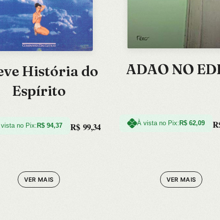
ADAO NO ED
eve História do
Espírito
R
À vista no Pix:
R$
62,09
R$
99,34
 vista no Pix:
R$
94,37
VER MAIS
VER MAIS