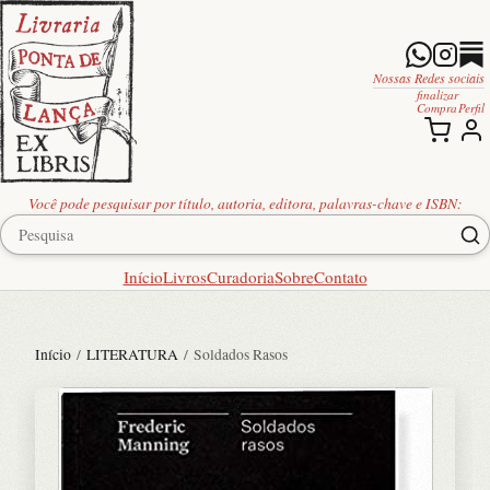
Nossas Redes sociais
finalizar
Compra
Perfil
Você pode pesquisar por título, autoria, editora, palavras-chave e ISBN:
Início
Livros
Curadoria
Sobre
Contato
Início
/
LITERATURA
/ Soldados Rasos