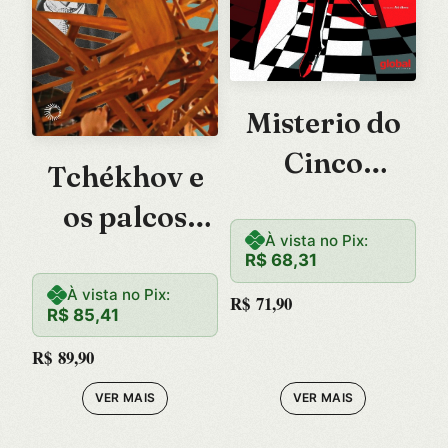
Misterio do
Cinco
Tchékhov e
Estrelas, O
os palcos
À vista no Pix:
brasileiros
R$
68,31
À vista no Pix:
R$
71,90
R$
85,41
R$
89,90
VER MAIS
VER MAIS