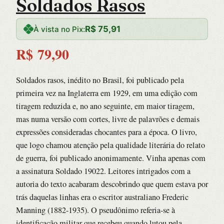
Soldados Rasos
R$
75,91
À vista no Pix:
R$
79,90
Soldados rasos, inédito no Brasil, foi publicado pela
primeira vez na Inglaterra em 1929, em uma edição com
tiragem reduzida e, no ano seguinte, em maior tiragem,
mas numa versão com cortes, livre de palavrões e demais
expressões consideradas chocantes para a época. O livro,
que logo chamou atenção pela qualidade literária do relato
de guerra, foi publicado anonimamente. Vinha apenas com
a assinatura Soldado 19022. Leitores intrigados com a
autoria do texto acabaram descobrindo que quem estava por
trás daquelas linhas era o escritor australiano Frederic
Manning (1882-1935). O pseudônimo referia-se à
identificação militar que recebeu quando lutou pela