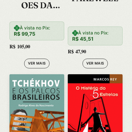
OES DA
CASA DOS
MORTOS
À vista no Pix:
À vista no Pix:
R$
99,75
R$
45,51
R$
105,00
R$
47,90
VER MAIS
VER MAIS