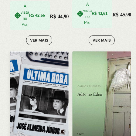
À
À
vista
vista
R$
45,90
R$
43,61
R$
44,90
R$
42,66
no
no
Pix:
Pix:
VER MAIS
VER MAIS