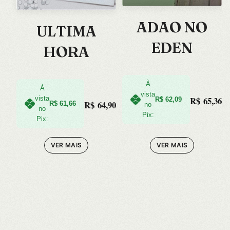
ADAO NO
ULTIMA
EDEN
HORA
À
À
vista
vista
R$
65,36
R$
62,09
R$
64,90
R$
61,66
no
no
Pix:
Pix:
VER MAIS
VER MAIS