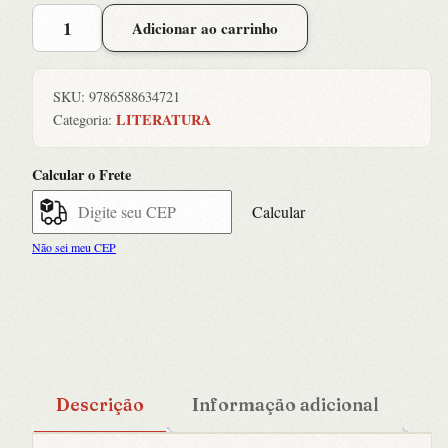
Selton
Adicionar ao carrinho
Mello:
Eu
me
SKU:
9786588634721
Lembro
LITERATURA
Categoria:
quantidade
Calcular o Frete
Calcular
Não sei meu CEP
Descrição
Informação adicional