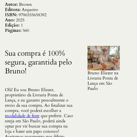
a
Autor:
Brown
l
Editora:
Arqueiro
(
ISBN:
9786555658392
r
Ano:
2025
o
Edição:
1
b
Páginas:
560
e
r
t
L
Sua compra é 100%
a
segura, garantida pelo
n
g
Bruno!
d
Bruno Eliezer na
o
Livraria Ponta de
n
Lança em São
–
Paulo
Olá! Eu sou Bruno Eliezer,
L
proprietário da Livraria Ponta de
i
Lança, e eu garanto pessoalmente o
v
envio da sua compra. Ao finalizar sua
r
compra, você poderá escolher a
o
modalidade de frete
que preferir. Caso
6
esteja em São Paulo, poderá ainda
)
optar por vir buscar sua compra na
,
loja e bater um papo conosco!
O
Aceitamos pagamento por débito,