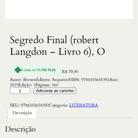
Segredo Final (robert
Langdon – Livro 6), O
À vista no Pix:
R$
75,91
R$
79,90
Autor: BrownEditora: ArqueiroISBN: 9786555658392Ano:
2025Edição: 1Páginas: 560
S
Adicionar ao carrinho
e
g
SKU:
9786555658392
Categoria:
LITERATURA
r
e
Descrição
d
o
F
Descrição
i
n