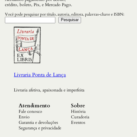
q
crédito, boleto, Pix, e Mercado Pago.
u
a
Você pode pesquisar por título, autoria, editora, palavras-chave e ISBN:
n
Pesquisar
t
i
d
a
d
e
Livraria Ponta de Lança
Livraria afetiva, apaixonada e imperfeita
Atendimento
Sobre
Fale conosco
História
Envio
Curadoria
Garantia e devoluções
Eventos
Segurança e privacidade