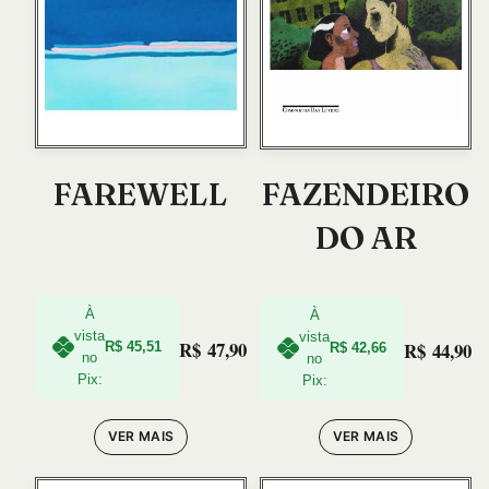
FAREWELL
FAZENDEIRO
DO AR
À
À
vista
vista
R$
47,90
R$
44,90
R$
45,51
R$
42,66
no
no
Pix:
Pix:
VER MAIS
VER MAIS