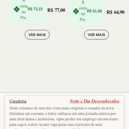
À
À
vista
vista
R$
77,00
R$
73,15
R$
64,90
R$
61,66
no
no
Pix:
Pix:
VER MAIS
VER MAIS
Noite e Dia Desconhecidos
Curadoria
Neste romance de uma das vozes mais originais e ousadas da nova
literatura sul-coreana, o leitor embarca em uma jornada onírica por
uma Seul densa e misteriosa. Após perder seu emprego em um teatro
para cegos, a atriz Ayami vaga pelas ruas à procura de uma