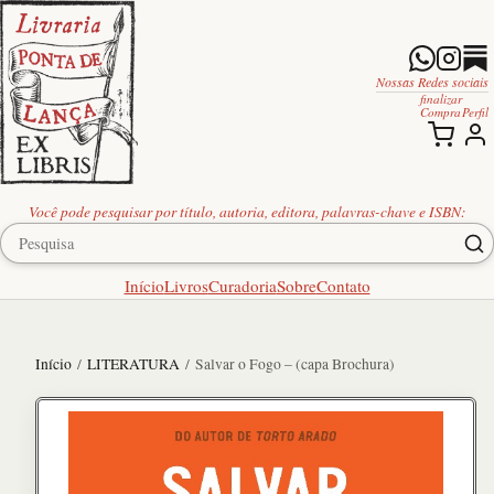
Nossas Redes sociais
finalizar
Compra
Perfil
Você pode pesquisar por título, autoria, editora, palavras-chave e ISBN:
Início
Livros
Curadoria
Sobre
Contato
Início
/
LITERATURA
/ Salvar o Fogo – (capa Brochura)