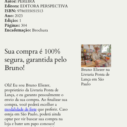
S
Autor:
PEREIRA
:
Editora:
EDITORA PERSPECTIVA
C
ISBN:
9786555051513
A
Ano:
2023
P
Edição:
1
O
Páginas:
304
E
Encadernação:
Brochura
I
R
A
,
Sua compra é 100%
S
segura, garantida pelo
A
M
Bruno!
B
Bruno Eliezer na
A
Livraria Ponta de
,
Lança em São
T
Paulo
Olá! Eu sou Bruno Eliezer,
E
proprietário da Livraria Ponta de
A
Lança, e eu garanto pessoalmente o
T
envio da sua compra. Ao finalizar sua
R
compra, você poderá escolher a
O
modalidade de frete
que preferir. Caso
E
esteja em São Paulo, poderá ainda
I
optar por vir buscar sua compra na
D
loja e bater um papo conosco!
E