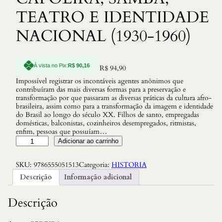
TEATRO E IDENTIDADE
NACIONAL (1930-1960)
À vista no Pix:
R$
90,16
R$
94,90
Impossível registrar os incontáveis agentes anônimos que
contribuíram das mais diversas formas para a preservação e
transformação por que passaram as diversas práticas da cultura afro-
brasileira, assim como para a transformação da imagem e identidade
do Brasil ao longo do século XX. Filhos de santo, empregadas
domésticas, balconistas, cozinheiros desempregados, ritmistas,
enfim, pessoas que possuíam…
R
Adicionar ao carrinho
O
D
SKU:
9786555051513
Categoria:
HISTORIA
A
S
Descrição
Informação adicional
N
E
G
Descrição
R
A