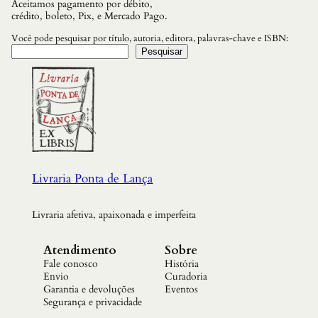
Aceitamos pagamento por débito,
N
crédito, boleto, Pix, e Mercado Pago.
T
I
Você pode pesquisar por título, autoria, editora, palavras-chave e ISBN:
D
Pesquisar
A
D
E
N
A
C
I
O
N
A
Livraria Ponta de Lança
L
(
1
Livraria afetiva, apaixonada e imperfeita
9
3
0
Atendimento
Sobre
-
Fale conosco
História
1
9
Envio
Curadoria
6
Garantia e devoluções
Eventos
0
Segurança e privacidade
)