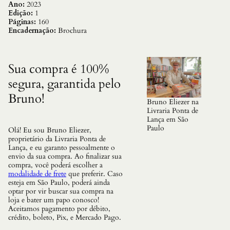
D
Ano:
2023
O
Edição:
1
P
Páginas:
160
E
Encadernação:
Brochura
R
D
A
S
Sua compra é 100%
–
segura, garantida pelo
R
E
Bruno!
F
Bruno Eliezer na
L
Livraria Ponta de
E
Lança em São
X
Paulo
Olá! Eu sou Bruno Eliezer,
O
proprietário da Livraria Ponta de
E
Lança, e eu garanto pessoalmente o
S
envio da sua compra. Ao finalizar sua
E
compra, você poderá escolher a
P
modalidade de frete
que preferir. Caso
R
esteja em São Paulo, poderá ainda
A
optar por vir buscar sua compra na
T
loja e bater um papo conosco!
I
Aceitamos pagamento por débito,
C
crédito, boleto, Pix, e Mercado Pago.
A