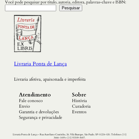
S
Você pode pesquisar por título, autoria, editora, palavras-chave e ISBN:
P
Pesquisar
A
R
A
(
S
O
B
R
E
)
Livraria Ponta de Lança
V
I
V
Livraria afetiva, apaixonada e imperfeita
E
R
A
Atendimento
Sobre
M
Fale conosco
História
E
T
Envio
Curadoria
A
Garantia e devoluções
Eventos
M
Segurança e privacidade
O
R
F
Livraria Ponta de Lança – Rua Aureliano Coutinho, 26. Vila Buarque, São Paulo. SP 01224-020. Telefones (11)
O
3666-1409 e (11) 93309-8687.