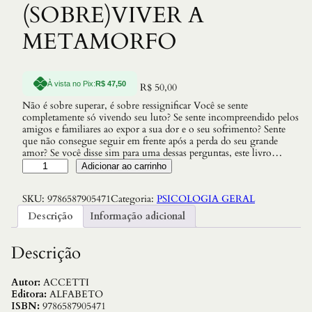
(SOBRE)VIVER A
METAMORFO
À vista no Pix:
R$
47,50
R$
50,00
Não é sobre superar, é sobre ressignificar Você se sente
completamente só vivendo seu luto? Se sente incompreendido pelos
amigos e familiares ao expor a sua dor e o seu sofrimento? Sente
que não consegue seguir em frente após a perda do seu grande
amor? Se você disse sim para uma dessas perguntas, este livro…
R
Adicionar ao carrinho
E
S
SKU:
9786587905471
Categoria:
PSICOLOGIA GERAL
S
I
Descrição
Informação adicional
G
N
I
Descrição
F
I
C
Autor:
ACCETTI
A
Editora:
ALFABETO
N
ISBN:
9786587905471