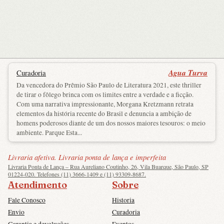
Agua Turva
Curadoria
Da vencedora do Prêmio São Paulo de Literatura 2021, este thriller
de tirar o fôlego brinca com os limites entre a verdade e a ficção.
Com uma narrativa impressionante, Morgana Kretzmann retrata
elementos da história recente do Brasil e denuncia a ambição de
homens poderosos diante de um dos nossos maiores tesouros: o meio
ambiente. Parque Esta...
Livraria afetiva. Livraria ponta de lança e imperfeita
Livraria Ponta de Lança – Rua Aureliano Coutinho, 26, Vila Buarque, São Paulo, SP
01224-020. Telefones (11) 3666-1409 e (11) 93309-8687.
Atendimento
Sobre
Fale Conosco
Historia
Envio
Curadoria