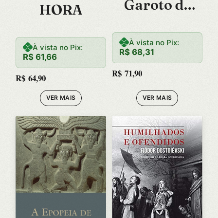
Garoto de
HORA
Ouro, O
À vista no Pix:
À vista no Pix:
R$
68,31
R$
61,66
R$
71,90
R$
64,90
VER MAIS
VER MAIS