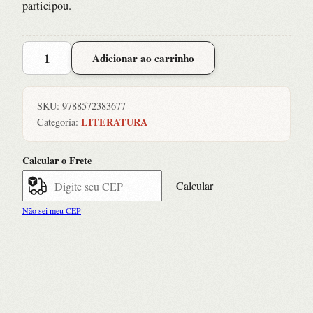
participou.
REMOINHOS
Adicionar ao carrinho
DO
ENTARDECER
quantidade
SKU:
9788572383677
LITERATURA
Categoria:
Calcular o Frete
Calcular
Não sei meu CEP