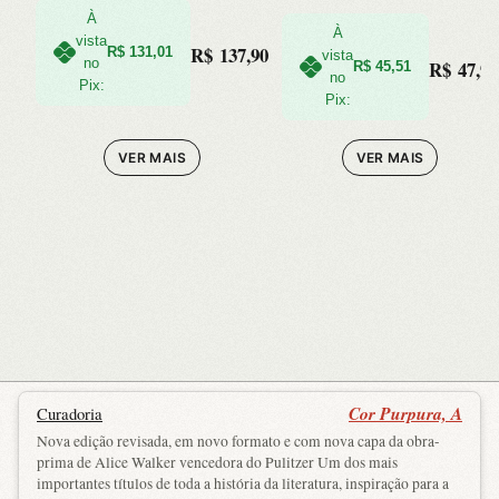
À
À
vista
R$
137,90
R$
131,01
vista
no
R$
47,90
R$
45,51
no
Pix:
Pix:
VER MAIS
VER MAIS
Cor Purpura, A
Curadoria
Nova edição revisada, em novo formato e com nova capa da obra-
prima de Alice Walker vencedora do Pulitzer Um dos mais
importantes títulos de toda a história da literatura, inspiração para a