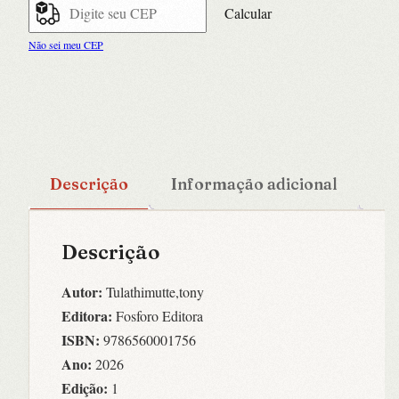
Calcular
Não sei meu CEP
Descrição
Informação adicional
Descrição
Autor:
Tulathimutte,tony
Editora:
Fosforo Editora
ISBN:
9786560001756
Ano:
2026
Edição:
1