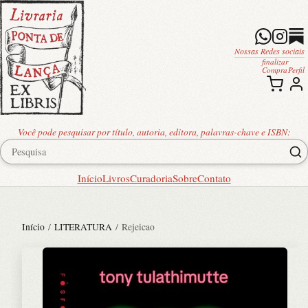
Nossas Redes sociais
finalizar
Compra
Perfil
Você pode pesquisar por título, autoria, editora, palavras-chave e ISBN:
Início
Livros
Curadoria
Sobre
Contato
Início
/
LITERATURA
/ Rejeicao