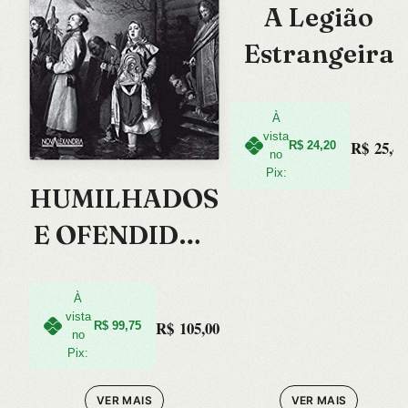
A Legião
Estrangeira
À
vista
R$
25,47
R$
24,20
no
Pix:
HUMILHADOS
E OFENDIDOS
–
À
vista
R$
105,00
R$
99,75
no
Pix:
VER MAIS
VER MAIS