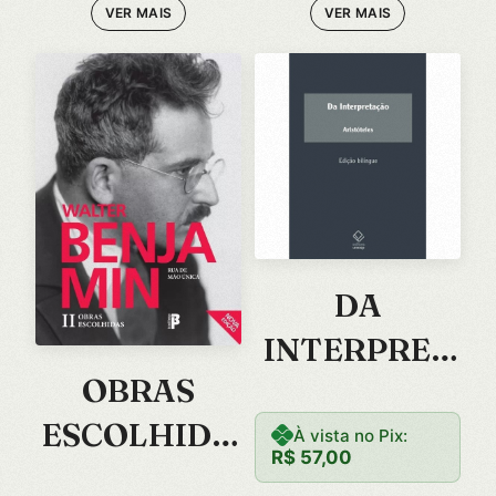
VER MAIS
VER MAIS
era:
é:
R$ 54,90.
R$ 49,00.
DA
INTERPRET
OBRAS
ACAO
ESCOLHIDA
À vista no Pix:
R$
57,00
S: RUA DE