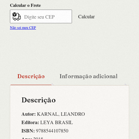
Calcular o Frete
Calcular
Não sei meu CEP
Descrição
Informação adicional
Descrição
Autor:
KARNAL, LEANDRO
Editora:
LEYA BRASIL
ISBN:
9788544107850
Ano:
2018