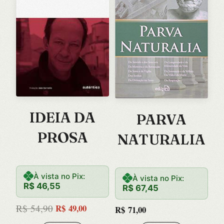
IDEIA DA
PARVA
PROSA
NATURALIA
À vista no Pix:
À vista no Pix:
R$
46,55
R$
67,45
O
O
preço
preço
R$
54,90
R$
49,00
R$
71,00
original
atual