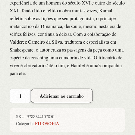
experiência de um homem do século XVI e outro do século
XXI. Tendo lido e relido a obra muitas vezes, Karnal
refletiu sobre as lições que seu protagonista, o príncipe
melancólico da Dinamarca, deixou e, mesmo nesta era de
selfies felizes, continua a deixar. Com a colaboração de
Valderez Carneiro da Silva, tradutora e especialista em
Shakespeare, o autor cruza as passagens da peça como uma
espécie de coaching uma curadoria de vida.O itinerário de
viver é obrigatório?até o fim, e Hamlet é uma?companhia
para ele.
QUE
Adicionar ao carrinho
APRENDI
COM
HAMLET,
SKU:
9788544107850
O
FILOSOFIA
Categoria:
quantidade