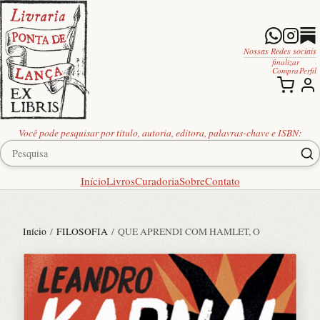
Nossas Redes sociais
finalizar
Compra
Perfil
Você pode pesquisar por título, autoria, editora, palavras-chave e ISBN:
Início
Livros
Curadoria
Sobre
Contato
Início
/
FILOSOFIA
/ QUE APRENDI COM HAMLET, O