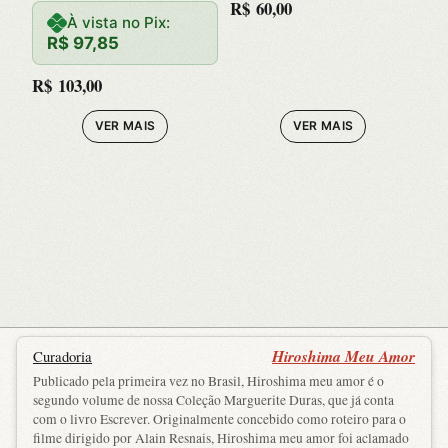
R$
60,00
MAO UNICA
À vista no Pix:
R$
97,85
R$
103,00
VER MAIS
VER MAIS
Hiroshima Meu Amor
Curadoria
Publicado pela primeira vez no Brasil, Hiroshima meu amor é o
segundo volume de nossa Coleção Marguerite Duras, que já conta
com o livro Escrever. Originalmente concebido como roteiro para o
filme dirigido por Alain Resnais, Hiroshima meu amor foi aclamado