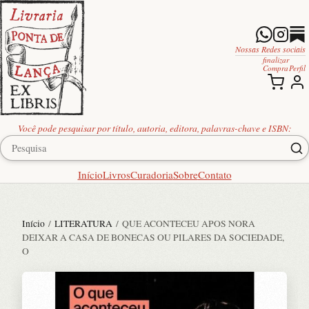
Nossas Redes sociais
finalizar
Compra
Perfil
Você pode pesquisar por título, autoria, editora, palavras-chave e ISBN:
Início
Livros
Curadoria
Sobre
Contato
Início
/
LITERATURA
/ QUE ACONTECEU APOS NORA
DEIXAR A CASA DE BONECAS OU PILARES DA SOCIEDADE,
O