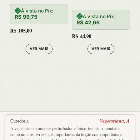
–
À vista no Pix:
À vista no Pix:
R$
99,75
R$
42,66
R$
105,00
R$
44,90
VER MAIS
VER MAIS
Vegetariana, A
Curadoria
A vegetariana, romance perturbador e único, tem sido apontado
como um dos livros mais importantes da ficção contemporânea e