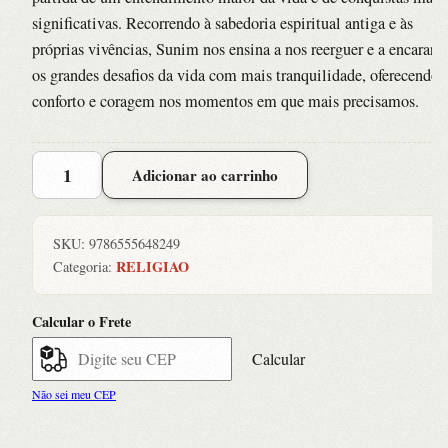
significativas. Recorrendo à sabedoria espiritual antiga e às
próprias vivências, Sunim nos ensina a nos reerguer e a encarar
os grandes desafios da vida com mais tranquilidade, oferecendo
conforto e coragem nos momentos em que mais precisamos.
Quando
Adicionar ao carrinho
as
Coisas
Nao
SKU:
9786555648249
Saem
RELIGIAO
Categoria:
Como
Voce
Calcular o Frete
Espera
quantidade
Calcular
Não sei meu CEP