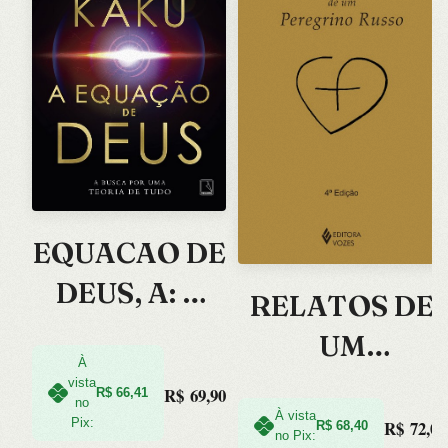
EQUACAO DE
DEUS, A: A
RELATOS DE
BUSCA POR
UM
UMA TEORIA
À
PEREGRINO
vista
R$
69,90
R$
66,41
DE TUDO
no
RUSSO
À vista
Pix:
R$
72,00
R$
68,40
no Pix: