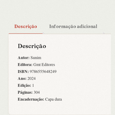
Descrição
Informação adicional
Descrição
Autor:
Sunim
Editora:
Gmt Editores
ISBN:
9786555648249
Ano:
2024
Edição:
1
Páginas:
304
Encadernação:
Capa dura