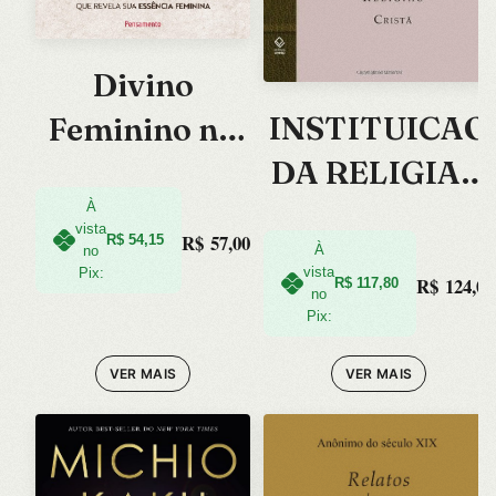
Divino
INSTITUICAO
Feminino no
DA RELIGIAO
Tao te Ching,
CRISTA, A –
O: a Primeira
À
vista
R$
57,00
R$
54,15
TOMO 1
À
Traducao do
no
vista
Pix:
R$
124,00
R$
117,80
no
Texto
Pix:
Classico D
VER MAIS
VER MAIS