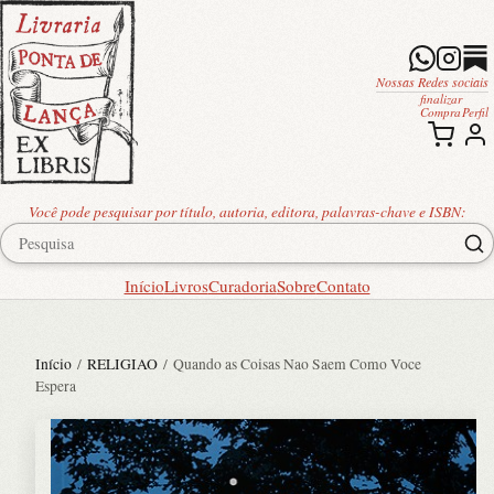
Nossas Redes sociais
finalizar
Compra
Perfil
Você pode pesquisar por título, autoria, editora, palavras-chave e ISBN:
Início
Livros
Curadoria
Sobre
Contato
Início
/
RELIGIAO
/ Quando as Coisas Nao Saem Como Voce
Espera