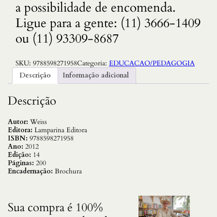
a possibilidade de encomenda.
Ligue para a gente: (11) 3666-1409
ou (11) 93309-8687
SKU:
9788598271958
Categoria:
EDUCACAO/PEDAGOGIA
Descrição
Informação adicional
Descrição
Autor:
Weiss
Editora:
Lamparina Editora
ISBN:
9788598271958
Ano:
2012
Edição:
14
Páginas:
200
Encadernação:
Brochura
Sua compra é 100%