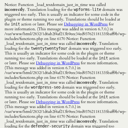
Notice: Function _load_textdomain_just_in_time was called
incorrectly
. Translation loading for the
domain was
wpforms-lite
triggered too early. This is usually an indicator for some code in the
plugin or theme running too early. Translations should be loaded at
the
action or later. Please see
Debugging in WordPress
for
init
more information. (This message was added in version 6.7.0.) in
/var/www/html/2832/1d6ab2f4af213b9eec34ed937621181335baff9b/wp-
includes/functions.php on line 6170 Notice: Function
_load_textdomain_just_in_time was called
incorrectly
. Translation
loading for the
domain was triggered too early.
twentytwentyfour
This is usually an indicator for some code in the plugin or theme
running too early. Translations should be loaded at the
action
init
or later. Please see
Debugging in WordPress
for more information.
(This message was added in version 6.7.0.) in
/var/www/html/2832/1d6ab2f4af213b9eec34ed937621181335baff9b/wp-
includes/functions.php on line 6170 Notice: Function
_load_textdomain_just_in_time was called
incorrectly
. Translation
loading for the
domain was triggered too early.
wordpress-seo
This is usually an indicator for some code in the plugin or theme
running too early. Translations should be loaded at the
action
init
or later. Please see
Debugging in WordPress
for more information.
(This message was added in version 6.7.0.) in
/var/www/html/2832/1d6ab2f4af213b9eec34ed937621181335baff9b/wp-
includes/functions.php on line 6170 Notice: Function
_load_textdomain_just_in_time was called
incorrectly
. Translation
loading for the
domain was triggered too
defender-security