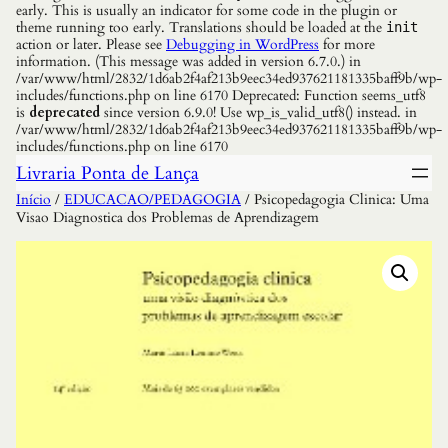
early. This is usually an indicator for some code in the plugin or
theme running too early. Translations should be loaded at the
init
action or later. Please see
Debugging in WordPress
for more
information. (This message was added in version 6.7.0.) in
/var/www/html/2832/1d6ab2f4af213b9eec34ed937621181335baff9b/wp-
includes/functions.php on line 6170 Deprecated: Function seems_utf8
is
deprecated
since version 6.9.0! Use wp_is_valid_utf8() instead. in
/var/www/html/2832/1d6ab2f4af213b9eec34ed937621181335baff9b/wp-
includes/functions.php on line 6170
Livraria Ponta de Lança
Início
/
EDUCACAO/PEDAGOGIA
/ Psicopedagogia Clinica: Uma
Visao Diagnostica dos Problemas de Aprendizagem