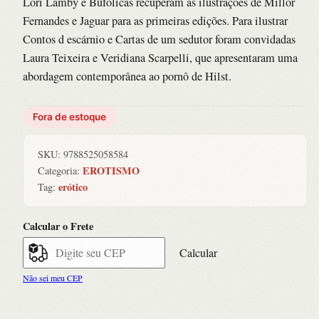
Lori Lamby e Bufólicas recuperam as ilustrações de Millôr
Fernandes e Jaguar para as primeiras edições. Para ilustrar
Contos d escárnio e Cartas de um sedutor foram convidadas
Laura Teixeira e Veridiana Scarpelli, que apresentaram uma
abordagem contemporânea ao pornô de Hilst.
Fora de estoque
SKU:
9788525058584
EROTISMO
Categoria:
erótico
Tag:
Calcular o Frete
Calcular
Não sei meu CEP