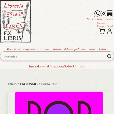
Nossas Redes sociais
finalizar
Compra
Perfil
Você pode pesquisar por título, autoria, editora, palavras-chave e ISBN:
Início
Livros
Curadoria
Sobre
Contato
Início
/
EROTISMO
/ Porno Chic