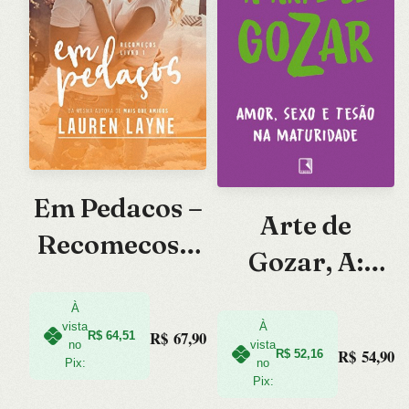
Em Pedacos –
Arte de
Recomecos –
Gozar, A:
Vol. 1
Amor, Sexo e
À
Tesao na
À
vista
R$
67,90
R$
64,51
vista
no
R$
54,90
R$
52,16
Maturidade
no
Pix:
Pix: