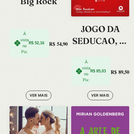
Big Rock
JOGO DA
À
SEDUCAO, O:
vista
R$
54,90
R$
52,16
no
CINCO
Pix:
SEGREDOS
À
vista
R$
89,50
R$
85,03
PARA
no
Pix:
DOMINAR A
VER MAIS
VER MAIS
ARTE DA
CONQUISTA
E CONSE