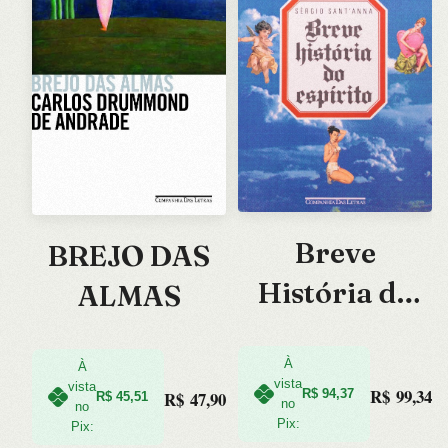
Breve
BREJO DAS
História do
ALMAS
Espírito
À
À
vista
vista
R$
99,34
R$
94,37
R$
47,90
R$
45,51
no
no
Pix:
Pix: