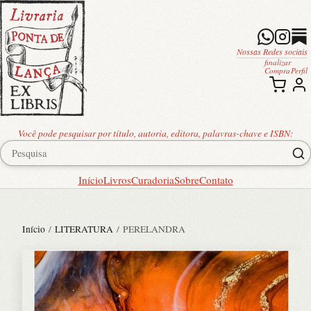
Nossas Redes sociais
finalizar
Compra
Perfil
Você pode pesquisar por título, autoria, editora, palavras-chave e ISBN:
Início
Livros
Curadoria
Sobre
Contato
Início
/
LITERATURA
/ PERELANDRA