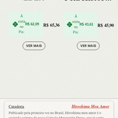
do Homem
À
À
vista
vista
R$
65,36
R$
45,90
R$
62,09
R$
43,61
no
no
Pix:
Pix:
VER MAIS
VER MAIS
Hiroshima Meu Amor
Curadoria
Publicado pela primeira vez no Brasil, Hiroshima meu amor é o
segundo volume de nossa Coleção Marguerite Duras, que já conta