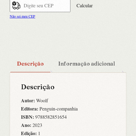
Calcular
Não sei meu CEP
Descrição
Informação adicional
Descrição
Autor:
Woolf
Editora:
Penguin-companhia
ISBN:
9788582851654
Ano:
2023
Edição:
1