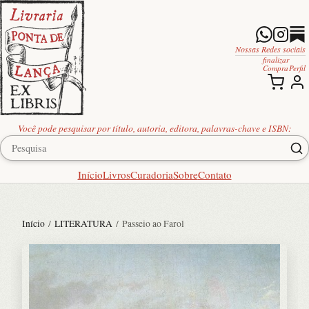
Nossas Redes sociais
finalizar
Compra
Perfil
Você pode pesquisar por título, autoria, editora, palavras-chave e ISBN:
Início
Livros
Curadoria
Sobre
Contato
Início
/
LITERATURA
/ Passeio ao Farol