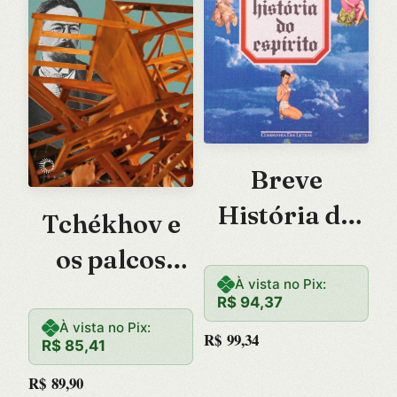
Breve
História do
Tchékhov e
Espírito
os palcos
À vista no Pix:
brasileiros
R$
94,37
À vista no Pix:
R$
99,34
R$
85,41
R$
89,90