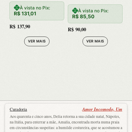
À vista no Pix:
Imagens de
À vista no Pix:
R$
131,01
R$
85,50
Animais na
R$
137,90
R$
90,00
Poesia de
VER MAIS
VER MAIS
Arquiloco
Amor Incomodo, Um
Curadoria
Aos quarenta e cinco anos, Delia retorna a sua cidade natal, Nápoles,
na Itália, para enterrar a mãe, Amalia, encontrada morta numa praia
em circunstâncias suspeitas: a humilde costureira, que se acostumou a