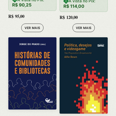
CONTEMPO
DER 1953-
À vista no Pix:
R$
90,25
R$
114,00
RANEO –
1975
R$
95,00
R$
120,00
HISTORIAS,
VER MAIS
VER MAIS
LINGUAS,
CULTURAS E