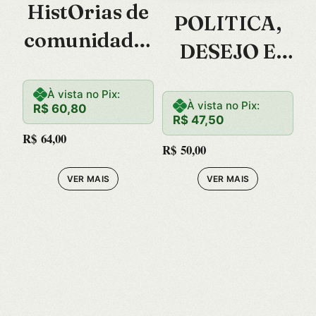
HistOrias de
POLITICA,
comunidades
DESEJO E
e bibliotecas
VIDEOGAME
À vista no Pix:
: THE
À vista no Pix:
R$
60,80
R$
47,50
PLAYSTATI
R$
64,00
R$
50,00
ON
VER MAIS
VER MAIS
DREAMWOR
LD