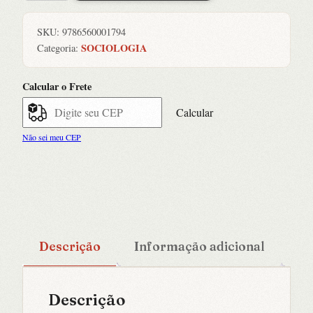
de
Consumo
SKU:
9786560001794
na
SOCIOLOGIA
Categoria:
Periferia
quantidade
Calcular o Frete
Calcular
Não sei meu CEP
Descrição
Informação adicional
Descrição