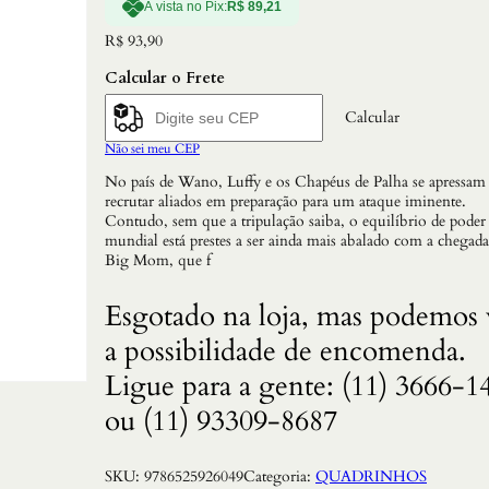
À vista no Pix:
R$
89,21
R$
93,90
Calcular o Frete
Calcular
Não sei meu CEP
No país de Wano, Luffy e os Chapéus de Palha se apressam
recrutar aliados em preparação para um ataque iminente.
Contudo, sem que a tripulação saiba, o equilíbrio de poder
mundial está prestes a ser ainda mais abalado com a chegada
Big Mom, que f
Esgotado na loja, mas podemos 
a possibilidade de encomenda.
Ligue para a gente: (11) 3666-1
ou (11) 93309-8687
SKU:
9786525926049
Categoria:
QUADRINHOS