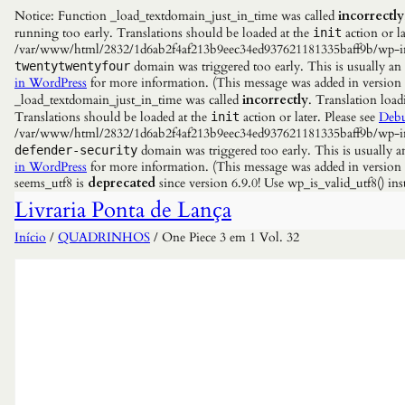
Notice: Function _load_textdomain_just_in_time was called
incorrectly
running too early. Translations should be loaded at the
action or la
init
/var/www/html/2832/1d6ab2f4af213b9eec34ed937621181335baff9b/wp-incl
domain was triggered too early. This is usually an
twentytwentyfour
in WordPress
for more information. (This message was added in versio
_load_textdomain_just_in_time was called
incorrectly
. Translation load
Translations should be loaded at the
action or later. Please see
Debu
init
/var/www/html/2832/1d6ab2f4af213b9eec34ed937621181335baff9b/wp-incl
domain was triggered too early. This is usually a
defender-security
in WordPress
for more information. (This message was added in versio
seems_utf8 is
deprecated
since version 6.9.0! Use wp_is_valid_utf8() 
Livraria Ponta de Lança
Início
/
QUADRINHOS
/ One Piece 3 em 1 Vol. 32