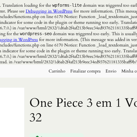
. Translation loading for the
domain was triggered too early
wpforms-lite
ter. Please see
Debugging in WordPress
for more information. (This messag
udes/functions.php on line 6170 Notice: Function _load_textdomain_just
 indicator for some code in the plugin or theme running too early. Translat
n 6.7.0.) in /var/www/html/2832/1d6ab2f4af213b9eec34ed937621181335baff9
ing for the
domain was triggered too early. This is usuall
wordpress-seo
gging in WordPress
for more information. (This message was added in vers
udes/functions.php on line 6170 Notice: Function _load_textdomain_just
n indicator for some code in the plugin or theme running too early. Transla
n 6.7.0.) in /var/www/html/2832/1d6ab2f4af213b9eec34ed937621181335baff9b
instead. in /var/www/html/2832/1d6ab2f4af213b9eec34ed937621181335baff9b/
Carrinho
Finalizar compra
Envio
Minha c
One Piece 3 em 1 Vo
32