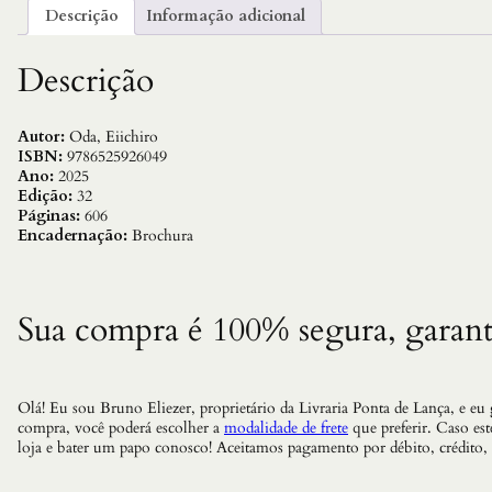
Descrição
Informação adicional
Descrição
Autor:
Oda, Eiichiro
ISBN:
9786525926049
Ano:
2025
Edição:
32
Páginas:
606
Encadernação:
Brochura
Sua compra é 100% segura, garant
Olá! Eu sou Bruno Eliezer, proprietário da Livraria Ponta de Lança, e eu
compra, você poderá escolher a
modalidade de frete
que preferir. Caso es
loja e bater um papo conosco! Aceitamos pagamento por débito, crédito,