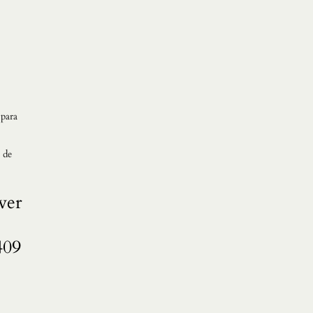
 para
 de
ver
409