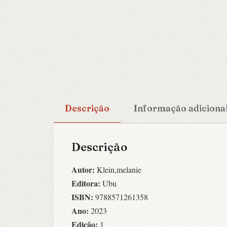
Descrição
Informação adiciona
Descrição
Autor:
Klein,melanie
Editora:
Ubu
ISBN:
9788571261358
Ano:
2023
Edição:
1