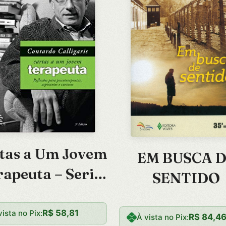
tas a Um Jovem
EM BUSCA 
rapeuta – Serie
SENTIDO
tas a Um Jovem
R$
58,81
vista no Pix:
R$
84,4
À vista no Pix: