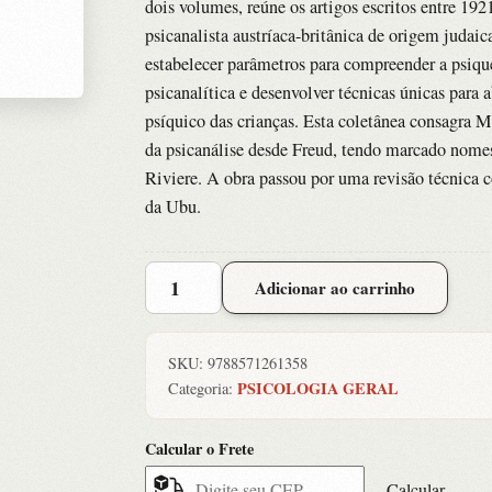
dois volumes, reúne os artigos escritos entre 192
psicanalista austríaca-britânica de origem judaic
estabelecer parâmetros para compreender a psique
psicanalítica e desenvolver técnicas únicas para 
psíquico das crianças. Esta coletânea consagra
da psicanálise desde Freud, tendo marcado nom
Riviere. A obra passou por uma revisão técnica c
da Ubu.
Obras
Adicionar ao carrinho
Reunidas
de
Melanie
SKU:
9788571261358
Klein
PSICOLOGIA GERAL
Categoria:
quantidade
Calcular o Frete
Calcular