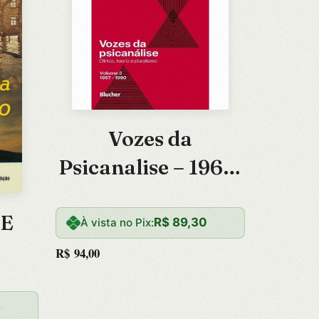
Vozes da
Psicanalise – 1967-
1990
DE
R$
89,30
À vista no Pix:
R$
94,00
6