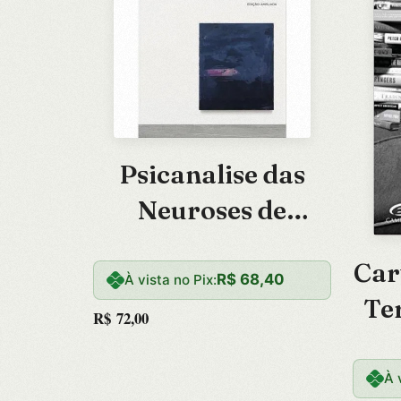
Psicanalise das
Neuroses de
Guerra: Edicao
Car
Ampliada
R$
68,40
À vista no Pix:
Te
R$
72,00
Car
À 