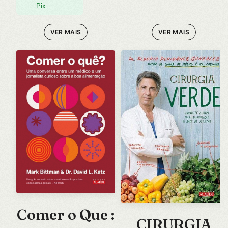
Pix:
MONTAR A
VER MAIS
VER MAIS
SUA DIETA
VEGETARIAN
A
Comer o Que :
CIRURGIA