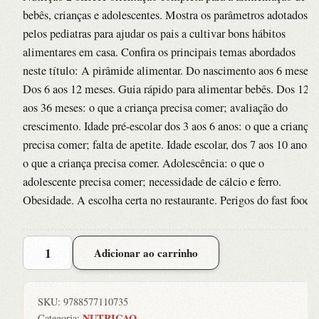
bebês, crianças e adolescentes. Mostra os parâmetros adotados
pelos pediatras para ajudar os pais a cultivar bons hábitos
alimentares em casa. Confira os principais temas abordados
neste título: A pirâmide alimentar. Do nascimento aos 6 meses.
Dos 6 aos 12 meses. Guia rápido para alimentar bebês. Dos 12
aos 36 meses: o que a criança precisa comer; avaliação do
crescimento. Idade pré-escolar dos 3 aos 6 anos: o que a criança
precisa comer; falta de apetite. Idade escolar, dos 7 aos 10 anos:
o que a criança precisa comer. Adolescência: o que o
adolescente precisa comer; necessidade de cálcio e ferro.
Obesidade. A escolha certa no restaurante. Perigos do fast food.
Nutricao
Adicionar ao carrinho
Infantil
-
Col.
SKU:
9788577110735
Resumao
NUTRICAO
Categoria: