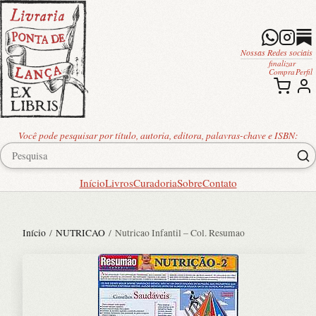
Nossas Redes sociais
finalizar
Compra
Perfil
Você pode pesquisar por título, autoria, editora, palavras-chave e ISBN:
Início
Livros
Curadoria
Sobre
Contato
Início
/
NUTRICAO
/ Nutricao Infantil – Col. Resumao