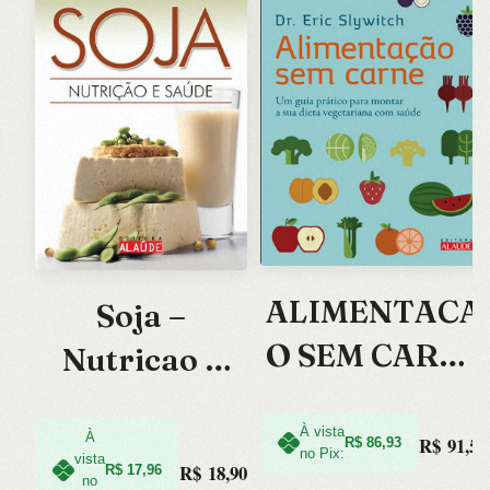
ALIMENTACA
Soja –
O SEM CARNE
Nutricao e
– UM GUIA
Saude
PRATICO
À vista
À
R$
91,50
R$
86,93
no Pix:
vista
R$
18,90
R$
17,96
PARA
no