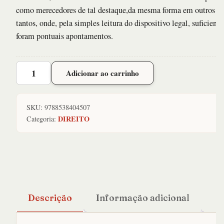
como merecedores de tal destaque,da mesma forma em outros
tantos, onde, pela simples leitura do dispositivo legal, suficiente
foram pontuais apontamentos.
Novo
Adicionar ao carrinho
Codigo
de
Processo
SKU:
9788538404507
Civil
DIREITO
Categoria:
Comentado
quantidade
Descrição
Informação adicional