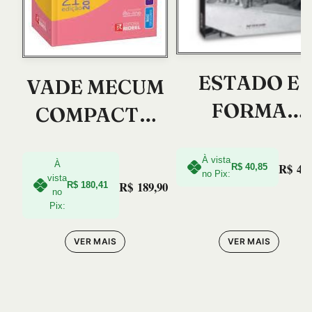
ESTADO E
VADE MECUM
FORMA
COMPACTO
POLITICA
DE DIREITO
À vista
RIDEEL 2023
À
R$
43,
R$
40,85
no Pix:
vista
R$
189,90
R$
180,41
no
Pix:
VER MAIS
VER MAIS