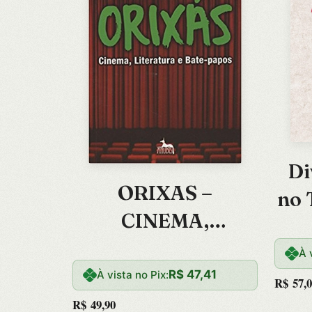
Di
ORIXAS –
no 
CINEMA,
LITERATURA E
Tra
À 
BATE-PAPOS
R$
47,41
À vista no Pix:
R$
57,0
R$
49,90