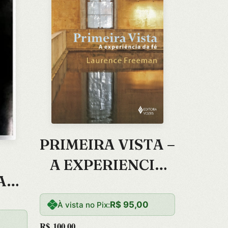
PRIMEIRA VISTA –
A EXPERIENCIA
A
DA FE
O
R$
95,00
À vista no Pix:
R$
100,00