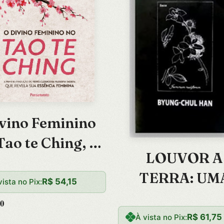
vino Feminino
Tao te Ching, O:
LOUVOR A
a Primeira
TERRA: UM
ducao do Texto
R$
54,15
vista no Pix:
VIAGEM A
Classico D
0
JARDIM
R$
61,75
À vista no Pix: