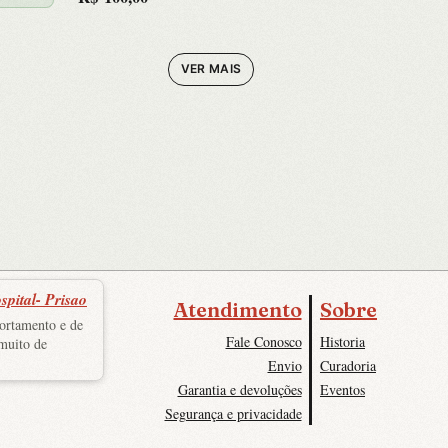
VER MAIS
spital- Prisao
Atendimento
Sobre
portamento e de
Fale Conosco
Historia
 muito de
Envio
Curadoria
Garantia e devoluções
Eventos
Segurança e privacidade