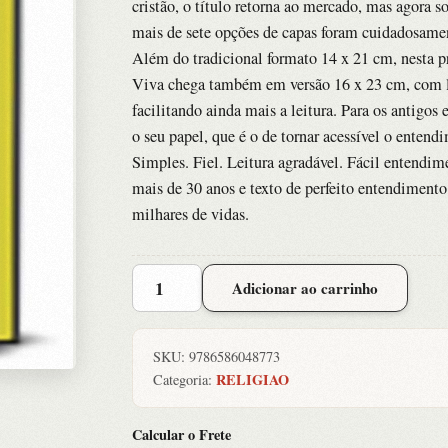
cristão, o título retorna ao mercado, mas agora s
mais de sete opções de capas foram cuidadosamen
Além do tradicional formato 14 x 21 cm, nesta p
Viva chega também em versão 16 x 23 cm, com le
facilitando ainda mais a leitura. Para os antigos 
o seu papel, que é o de tornar acessível o enten
Simples. Fiel. Leitura agradável. Fácil entendim
mais de 30 anos e texto de perfeito entendiment
milhares de vidas.
Nova
Adicionar ao carrinho
Bíblia
Viva
-
SKU:
9786586048773
Cross
RELIGIAO
Categoria:
quantidade
Calcular o Frete