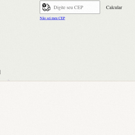
Calcular
Não sei meu CEP
l