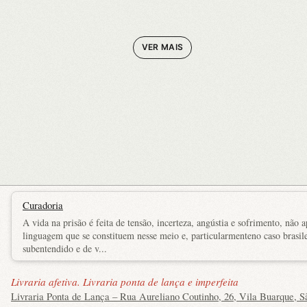
VER MAIS
Curadoria
A vida na prisão é feita de tensão, incerteza, angústia e sofrimento, nã
linguagem que se constituem nesse meio e, particularmenteno caso brasile
subentendido e de v...
Livraria afetiva. Livraria ponta de lança e imperfeita
Livraria Ponta de Lança – Rua Aureliano Coutinho, 26, Vila Buarque, S