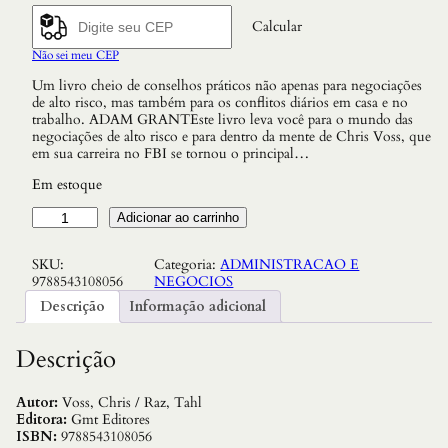
Calcular
Não sei meu CEP
Um livro cheio de conselhos práticos não apenas para negociações
de alto risco, mas também para os conflitos diários em casa e no
trabalho. ADAM GRANTEste livro leva você para o mundo das
negociações de alto risco e para dentro da mente de Chris Voss, que
em sua carreira no FBI se tornou o principal…
Em estoque
N
Adicionar ao carrinho
e
g
SKU:
Categoria:
ADMINISTRACAO E
o
9788543108056
NEGOCIOS
c
i
Descrição
Informação adicional
e
C
o
Descrição
m
o
s
Autor:
Voss, Chris / Raz, Tahl
e
Editora:
Gmt Editores
S
ISBN:
9788543108056