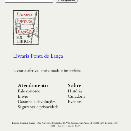
d
a
d
e
Livraria Ponta de Lança
Livraria afetiva, apaixonada e imperfeita
Atendimento
Sobre
Fale conosco
História
Envio
Curadoria
Garantia e devoluções
Eventos
Segurança e privacidade
Livraria Ponta de Lança – Rua Aureliano Coutinho, 26. Vila Buarque, São Paulo. SP 01224-020. Telefones (11)
3666-1409 e (11) 93309-8687.