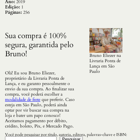
u
Ano:
2019
a
Edição:
1
V
Páginas:
256
i
d
a
D
Sua compra é 100%
e
segura, garantida pelo
p
e
Bruno!
n
Bruno Eliezer na
d
Livraria Ponta de
e
Lança em São
s
Paulo
Olá! Eu sou Bruno Eliezer,
s
proprietário da Livraria Ponta de
e
Lança, e eu garanto pessoalmente o
D
envio da sua compra. Ao finalizar sua
i
compra, você poderá escolher a
s
modalidade de frete
que preferir. Caso
s
esteja em São Paulo, poderá ainda
o
optar por vir buscar sua compra na
q
loja e bater um papo conosco!
u
Aceitamos pagamento por débito,
a
crédito, boleto, Pix, e Mercado Pago.
n
t
Você pode pesquisar por título, autoria, editora, palavras-chave e ISBN:
i
Pesquisar