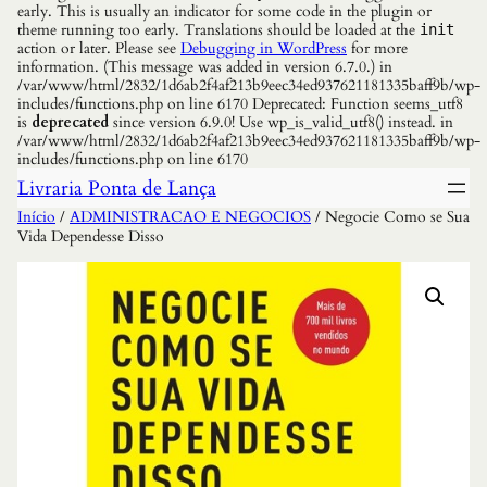
early. This is usually an indicator for some code in the plugin or
theme running too early. Translations should be loaded at the
init
action or later. Please see
Debugging in WordPress
for more
information. (This message was added in version 6.7.0.) in
/var/www/html/2832/1d6ab2f4af213b9eec34ed937621181335baff9b/wp-
includes/functions.php on line 6170 Deprecated: Function seems_utf8
is
deprecated
since version 6.9.0! Use wp_is_valid_utf8() instead. in
/var/www/html/2832/1d6ab2f4af213b9eec34ed937621181335baff9b/wp-
includes/functions.php on line 6170
Livraria Ponta de Lança
Início
/
ADMINISTRACAO E NEGOCIOS
/ Negocie Como se Sua
Vida Dependesse Disso