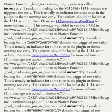
Notice: Function _load_textdomain_just_in_time was called
incorrectly
. Translation loading for the
domain was
wpforms-lite
triggered too early. This is usually an indicator for some code in the
plugin or theme running too early. Translations should be loaded at
the
action or later. Please see
Debugging in WordPress
for
init
more information. (This message was added in version 6.7.0.) in
/var/www/html/2832/1d6ab2f4af213b9eec34ed937621181335baff9b/wp-
includes/functions.php on line 6170 Notice: Function
_load_textdomain_just_in_time was called
incorrectly
. Translation
loading for the
domain was triggered too early.
twentytwentyfour
This is usually an indicator for some code in the plugin or theme
running too early. Translations should be loaded at the
action
init
or later. Please see
Debugging in WordPress
for more information.
(This message was added in version 6.7.0.) in
/var/www/html/2832/1d6ab2f4af213b9eec34ed937621181335baff9b/wp-
includes/functions.php on line 6170 Notice: Function
_load_textdomain_just_in_time was called
incorrectly
. Translation
loading for the
domain was triggered too early.
wordpress-seo
This is usually an indicator for some code in the plugin or theme
running too early. Translations should be loaded at the
action
init
or later. Please see
Debugging in WordPress
for more information.
(This message was added in version 6.7.0.) in
/var/www/html/2832/1d6ab2f4af213b9eec34ed937621181335baff9b/wp-
includes/functions.php on line 6170 Notice: Function
_load_textdomain_just_in_time was called
incorrectly
. Translation
loading for the
domain was triggered too
defender-security