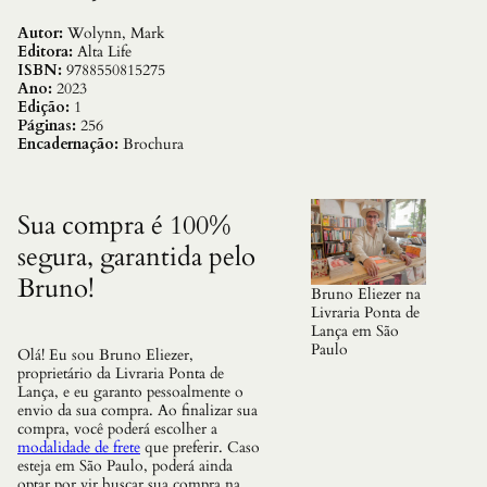
u
c
Autor:
Wolynn, Mark
o
Editora:
Alta Life
m
ISBN:
9788550815275
V
Ano:
2023
o
Edição:
1
c
Páginas:
256
e
Encadernação:
Brochura
:
C
o
m
Sua compra é 100%
o
segura, garantida pelo
o
T
Bruno!
r
Bruno Eliezer na
a
Livraria Ponta de
u
Lança em São
m
Paulo
Olá! Eu sou Bruno Eliezer,
a
proprietário da Livraria Ponta de
F
Lança, e eu garanto pessoalmente o
a
envio da sua compra. Ao finalizar sua
m
compra, você poderá escolher a
i
modalidade de frete
que preferir. Caso
l
esteja em São Paulo, poderá ainda
i
optar por vir buscar sua compra na