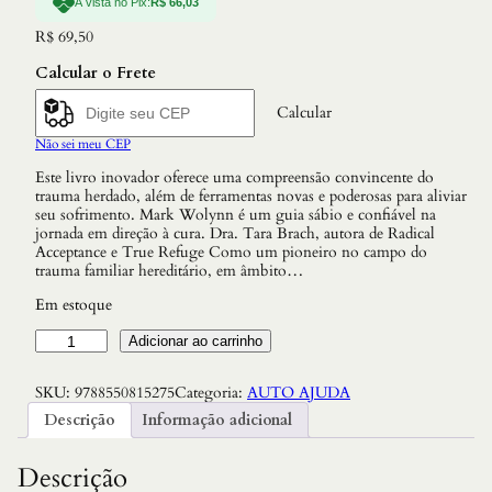
À vista no Pix:
R$
66,03
R$
69,50
Calcular o Frete
Calcular
Não sei meu CEP
Este livro inovador oferece uma compreensão convincente do
trauma herdado, além de ferramentas novas e poderosas para aliviar
seu sofrimento. Mark Wolynn é um guia sábio e confiável na
jornada em direção à cura. Dra. Tara Brach, autora de Radical
Acceptance e True Refuge Como um pioneiro no campo do
trauma familiar hereditário, em âmbito…
Em estoque
N
Adicionar ao carrinho
a
o
SKU:
9788550815275
Categoria:
AUTO AJUDA
C
o
Descrição
Informação adicional
m
e
c
Descrição
o