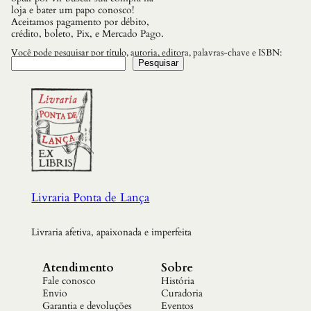
a
loja e bater um papo conosco!
r
Aceitamos pagamento por débito,
H
crédito, boleto, Pix, e Mercado Pago.
e
r
Você pode pesquisar por título, autoria, editora, palavras-chave e ISBN:
d
Pesquisar
a
d
o
N
o
s
D
e
f
i
n
Livraria Ponta de Lança
e
e
C
Livraria afetiva, apaixonada e imperfeita
o
m
o
Atendimento
Sobre
d
Fale conosco
História
a
Envio
Curadoria
r
Garantia e devoluções
Eventos