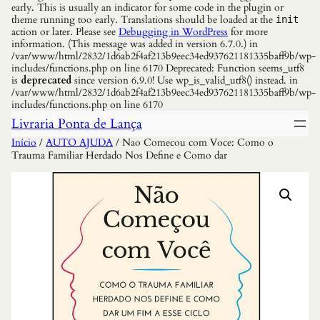
early. This is usually an indicator for some code in the plugin or
theme running too early. Translations should be loaded at the
init
action or later. Please see
Debugging in WordPress
for more
information. (This message was added in version 6.7.0.) in
/var/www/html/2832/1d6ab2f4af213b9eec34ed937621181335baff9b/wp-
includes/functions.php on line 6170 Deprecated: Function seems_utf8
is
deprecated
since version 6.9.0! Use wp_is_valid_utf8() instead. in
/var/www/html/2832/1d6ab2f4af213b9eec34ed937621181335baff9b/wp-
includes/functions.php on line 6170
Livraria Ponta de Lança
Início
/
AUTO AJUDA
/ Nao Comecou com Voce: Como o
Trauma Familiar Herdado Nos Define e Como dar