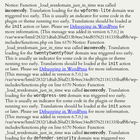
Notice: Function _load_textdomain_just_in_time was called
incorrectly
. Translation loading for the
domain was
wpforms-lite
triggered too early. This is usually an indicator for some code in the
plugin or theme running too early. Translations should be loaded at
the
action or later. Please see
Debugging in WordPress
for
init
more information. (This message was added in version 6.7.0.) in
/var/www/html/2832/1d6ab2f4af213b9eec34ed937621181335baff9b/wp-
includes/functions.php on line 6170 Notice: Function
_load_textdomain_just_in_time was called
incorrectly
. Translation
loading for the
domain was triggered too early.
twentytwentyfour
This is usually an indicator for some code in the plugin or theme
running too early. Translations should be loaded at the
action
init
or later. Please see
Debugging in WordPress
for more information.
(This message was added in version 6.7.0.) in
/var/www/html/2832/1d6ab2f4af213b9eec34ed937621181335baff9b/wp-
includes/functions.php on line 6170 Notice: Function
_load_textdomain_just_in_time was called
incorrectly
. Translation
loading for the
domain was triggered too early.
wordpress-seo
This is usually an indicator for some code in the plugin or theme
running too early. Translations should be loaded at the
action
init
or later. Please see
Debugging in WordPress
for more information.
(This message was added in version 6.7.0.) in
/var/www/html/2832/1d6ab2f4af213b9eec34ed937621181335baff9b/wp-
includes/functions.php on line 6170 Notice: Function
_load_textdomain_just_in_time was called
incorrectly
. Translation
loading for the
domain was triggered too
defender-security