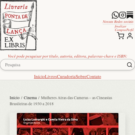
Nossas Redes sociais
finalizar
Compra
Perfil
Você pode pesquisar por título, autoria, editora, palavras-chave e ISBN:
Início
Livros
Curadoria
Sobre
Contato
Início
/
Cinema
/ Mulheres Atras das Cameras – as Cineastas
Brasileiras de 1930 a 2018