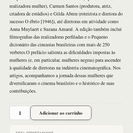
realizadora mulher), Carmen Santos (produtora, atriz,
criadora de estúdios) e Gilda Abreu (roteirista e diretora do
sucesso O ébrio [1946]), até diretoras em atividade como
Anna Muylaert e Suzana Amaral. A edição também inclui
filmografias das realizadoras perfiladas e o Pequeno
dicionário das cineastas brasileiras com mais de 250
verbetes.O prefácio salienta as dificuldades impostas às
mulheres (e, em particular, mulheres negras) para ascender
à qualidade de diretoras na indústria cinematográfica. Nos
artigos, acompanhamos a jornada dessas mulheres que
diversificaram o cinema brasileiro e o histórico de suas
contribuições.
Mulheres
Adicionar ao carrinho
Atras
das
Cameras