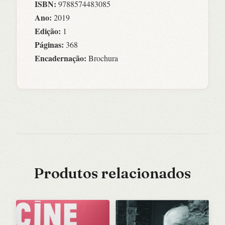
ISBN:
9788574483085
Ano:
2019
Edição:
1
Páginas:
368
Encadernação:
Brochura
Produtos relacionados