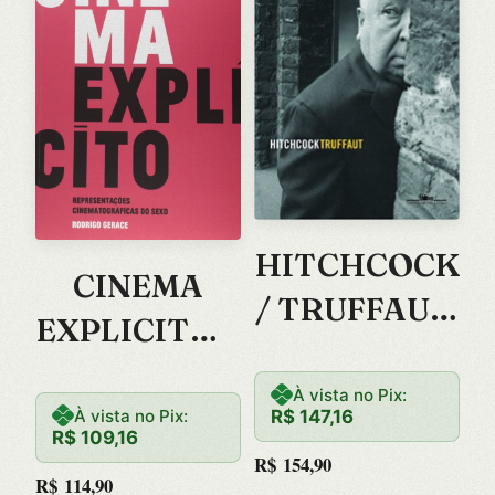
HITCHCOCK
CINEMA
/ TRUFFAUT:
EXPLICITO –
ENTREVIST
REPRESENT
AS
À vista no Pix:
ACOES
À vista no Pix:
R$
147,16
R$
109,16
CINEMATOG
R$
154,90
R$
114,90