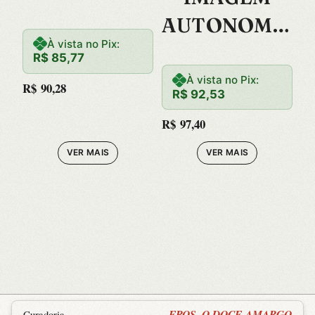
AUTONOMA,
À vista no Pix:
A ENSAIO DE
R$
85,77
TEORIA DO
À vista no Pix:
R$
90,28
R$
92,53
CINEMA
R$
97,40
VER MAIS
VER MAIS
EROS, O DOCE-AMARGO
Curadoria