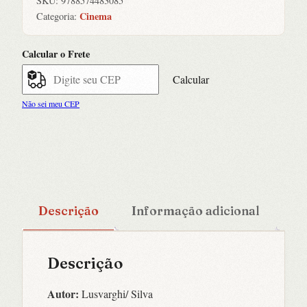
SKU:
9788574483085
-
Cinema
Categoria:
as
Cineastas
Calcular o Frete
Brasileiras
de
Calcular
1930
Não sei meu CEP
a
2018
quantidade
Descrição
Informação adicional
Descrição
Autor:
Lusvarghi/ Silva