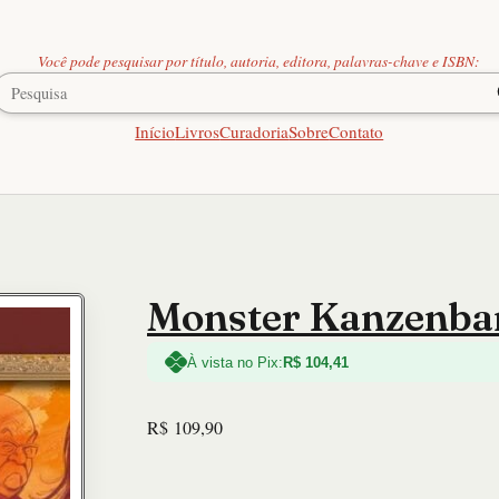
Você pode pesquisar por título, autoria, editora, palavras-chave e ISBN:
Início
Livros
Curadoria
Sobre
Contato
Monster Kanzenban
À vista no Pix:
R$
104,41
R$
109,90