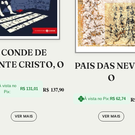
CONDE DE
TE CRISTO, O
PAIS DAS NEV
O
À vista no
R$
137,90
R$
131,01
Pix:
R
À vista no Pix:
R$
62,74
VER MAIS
VER MAIS