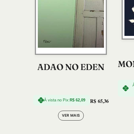
MON
ADAO NO EDEN
R$
65,36
À vista no Pix:
R$
62,09
VER MAIS