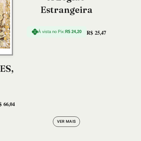
Estrangeira
R$
25,47
À vista no Pix:
R$
24,20
ES,
$
66,04
VER MAIS