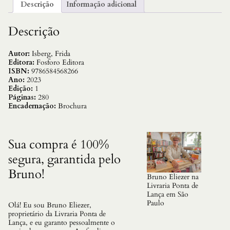
ç
Descrição
Informação adicional
ã
o
,
Descrição
A
q
u
Autor:
Isberg, Frida
a
Editora:
Fosforo Editora
n
ISBN:
9786584568266
t
Ano:
2023
i
Edição:
1
d
Páginas:
280
a
Encadernação:
Brochura
d
e
Sua compra é 100%
segura, garantida pelo
Bruno!
Bruno Eliezer na
Livraria Ponta de
Lança em São
Paulo
Olá! Eu sou Bruno Eliezer,
proprietário da Livraria Ponta de
Lança, e eu garanto pessoalmente o