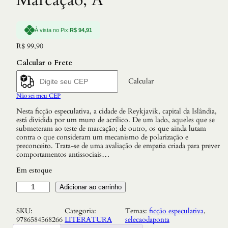
Marcação, A
À vista no Pix:
R$
94,91
R$
99,90
Calcular o Frete
Calcular
Não sei meu CEP
Nesta ficção especulativa, a cidade de Reykjavik, capital da Islândia,
está dividida por um muro de acrílico. De um lado, aqueles que se
submeteram ao teste de marcação; de outro, os que ainda lutam
contra o que consideram um mecanismo de polarização e
preconceito. Trata-se de uma avaliação de empatia criada para prever
comportamentos antissociais…
Em estoque
M
Adicionar ao carrinho
a
r
SKU:
Categoria:
Temas:
ficção especulativa
, 
c
9786584568266
LITERATURA
selecaodaponta
a