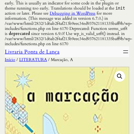
early. This is usually an indicator for some code in the plugin or
theme running too early. Translations should be loaded at the
init
action or later. Please see
Debugging in WordPress
for more
information. (This message was added in version 6.7.0.) in
/var/www/html/2832/1d6ab2f4af213b9eec34ed937621181335baff9b/wp-
includes/functions.php on line 6170 Deprecated: Function seems_utf8
is
deprecated
since version 6.9.0! Use wp_is_valid_utf8() instead. in
/var/www/html/2832/1d6ab2f4af213b9eec34ed937621181335baff9b/wp-
includes/functions.php on line 6170
Livraria Ponta de Lança
Início
/
LITERATURA
/ Marcação, A