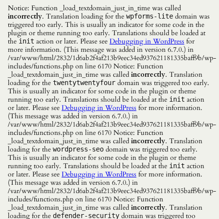
Notice: Function _load_textdomain_just_in_time was called
incorrectly
. Translation loading for the
domain was
wpforms-lite
triggered too early. This is usually an indicator for some code in the
plugin or theme running too early. Translations should be loaded at
the
action or later. Please see
Debugging in WordPress
for
init
more information. (This message was added in version 6.7.0.) in
/var/www/html/2832/1d6ab2f4af213b9eec34ed937621181335baff9b/wp-
includes/functions.php on line 6170 Notice: Function
_load_textdomain_just_in_time was called
incorrectly
. Translation
loading for the
domain was triggered too early.
twentytwentyfour
This is usually an indicator for some code in the plugin or theme
running too early. Translations should be loaded at the
action
init
or later. Please see
Debugging in WordPress
for more information.
(This message was added in version 6.7.0.) in
/var/www/html/2832/1d6ab2f4af213b9eec34ed937621181335baff9b/wp-
includes/functions.php on line 6170 Notice: Function
_load_textdomain_just_in_time was called
incorrectly
. Translation
loading for the
domain was triggered too early.
wordpress-seo
This is usually an indicator for some code in the plugin or theme
running too early. Translations should be loaded at the
action
init
or later. Please see
Debugging in WordPress
for more information.
(This message was added in version 6.7.0.) in
/var/www/html/2832/1d6ab2f4af213b9eec34ed937621181335baff9b/wp-
includes/functions.php on line 6170 Notice: Function
_load_textdomain_just_in_time was called
incorrectly
. Translation
loading for the
domain was triggered too
defender-security