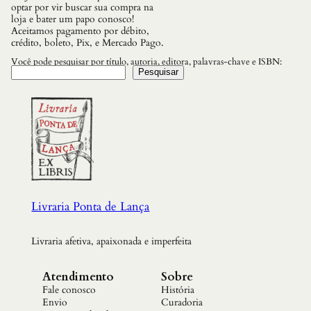
a
optar por vir buscar sua compra na
n
loja e bater um papo conosco!
t
Aceitamos pagamento por débito,
i
crédito, boleto, Pix, e Mercado Pago.
d
a
Você pode pesquisar por título, autoria, editora, palavras-chave e ISBN:
d
Pesquisar
e
Livraria Ponta de Lança
Livraria afetiva, apaixonada e imperfeita
Atendimento
Sobre
Fale conosco
História
Envio
Curadoria