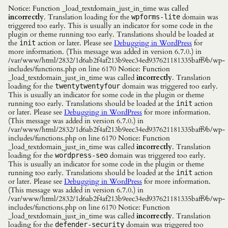
Notice: Function _load_textdomain_just_in_time was called
incorrectly
. Translation loading for the
domain was
wpforms-lite
triggered too early. This is usually an indicator for some code in the
plugin or theme running too early. Translations should be loaded at
the
action or later. Please see
Debugging in WordPress
for
init
more information. (This message was added in version 6.7.0.) in
/var/www/html/2832/1d6ab2f4af213b9eec34ed937621181335baff9b/wp-
includes/functions.php on line 6170 Notice: Function
_load_textdomain_just_in_time was called
incorrectly
. Translation
loading for the
domain was triggered too early.
twentytwentyfour
This is usually an indicator for some code in the plugin or theme
running too early. Translations should be loaded at the
action
init
or later. Please see
Debugging in WordPress
for more information.
(This message was added in version 6.7.0.) in
/var/www/html/2832/1d6ab2f4af213b9eec34ed937621181335baff9b/wp-
includes/functions.php on line 6170 Notice: Function
_load_textdomain_just_in_time was called
incorrectly
. Translation
loading for the
domain was triggered too early.
wordpress-seo
This is usually an indicator for some code in the plugin or theme
running too early. Translations should be loaded at the
action
init
or later. Please see
Debugging in WordPress
for more information.
(This message was added in version 6.7.0.) in
/var/www/html/2832/1d6ab2f4af213b9eec34ed937621181335baff9b/wp-
includes/functions.php on line 6170 Notice: Function
_load_textdomain_just_in_time was called
incorrectly
. Translation
loading for the
domain was triggered too
defender-security