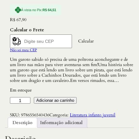
À vista no Pix:
R$
64,51
R$
67,90
Calcular o Frete
Calcular
Não sei meu CEP
Um garoto sabido só precisa de uma poltrona aconchegante e de
um livro nas mãos para viver aventuras sem fim!Uma história sobre
um garoto que está lendo um livro sobre um pirata, que está lendo
um livro sobre a Cachinhos Dourados, que está lendo um livro
sobre um dragão e um cavaleiro.Em versos rimados, essa…
Em estoque
L
Adicionar ao carrinho
i
v
SKU:
9786556540436
Categoria:
Literatura infanto juvenil
r
o
Descrição
Informação adicional
P
r
e