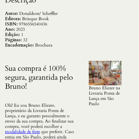
Descrição
f
e
r
Autor:
Donaldson/ Scheffler
i
Editora:
Brinque Book
d
ISBN:
9786556540436
o
Ano:
2023
d
Edição:
1
e
Páginas:
32
U
Encadernação:
Brochura
m
G
a
r
Sua compra é 100%
o
segura, garantida pelo
t
o
Bruno!
S
Bruno Eliezer na
a
Livraria Ponta de
b
Lança em São
i
Paulo
Olá! Eu sou Bruno Eliezer,
d
proprietário da Livraria Ponta de
o
Lança, e eu garanto pessoalmente o
,
envio da sua compra. Ao finalizar sua
O
compra, você poderá escolher a
q
modalidade de frete
que preferir. Caso
u
esteja em São Paulo, poderá ainda