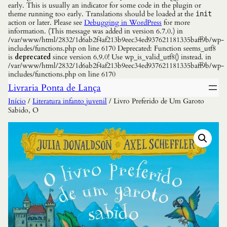
early. This is usually an indicator for some code in the plugin or
theme running too early. Translations should be loaded at the
init
action or later. Please see
Debugging in WordPress
for more
information. (This message was added in version 6.7.0.) in
/var/www/html/2832/1d6ab2f4af213b9eec34ed937621181335baff9b/wp-
includes/functions.php on line 6170 Deprecated: Function seems_utf8
is
deprecated
since version 6.9.0! Use wp_is_valid_utf8() instead. in
/var/www/html/2832/1d6ab2f4af213b9eec34ed937621181335baff9b/wp-
includes/functions.php on line 6170
Livraria Ponta de Lança
Início
/
Literatura infanto juvenil
/ Livro Preferido de Um Garoto
Sabido, O