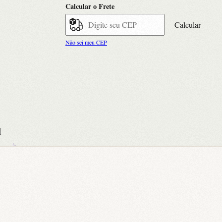
Calcular o Frete
Calcular
Não sei meu CEP
l