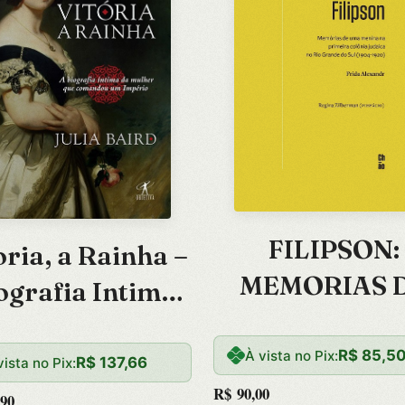
FILIPSON:
oria, a Rainha –
MEMORIAS 
ografia Intima
UMA MENINA
a Mulher Que
PRIMEIRA
R$
85,5
À vista no Pix:
omandou Um
R$
137,66
vista no Pix:
COLONIA
R$
90,00
Imperio
90