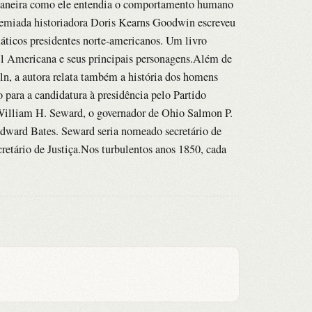
 maneira como ele entendia o comportamento humano
premiada historiadora Doris Kearns Goodwin escreveu
ticos presidentes norte-americanos. Um livro
l Americana e seus principais personagens.Além de
ln, a autora relata também a história dos homens
o para a candidatura à presidência pelo Partido
illiam H. Seward, o governador de Ohio Salmon P.
 Edward Bates. Seward seria nomeado secretário de
cretário de Justiça.Nos turbulentos anos 1850, cada