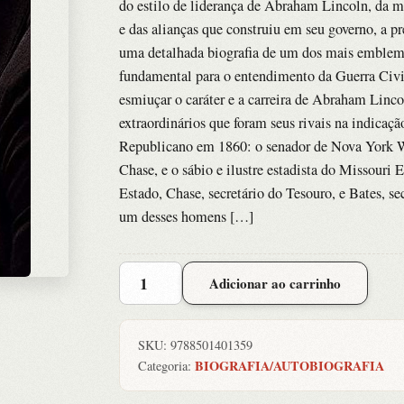
do estilo de liderança de Abraham Lincoln, da
e das alianças que construiu em seu governo, a 
uma detalhada biografia de um dos mais emblemá
fundamental para o entendimento da Guerra Civi
esmiuçar o caráter e a carreira de Abraham Linco
extraordinários que foram seus rivais na indicaçã
Republicano em 1860: o senador de Nova York W
Chase, e o sábio e ilustre estadista do Missouri
Estado, Chase, secretário do Tesouro, e Bates, se
um desses homens […]
Lincoln
Adicionar ao carrinho
quantidade
SKU:
9788501401359
BIOGRAFIA/AUTOBIOGRAFIA
Categoria: