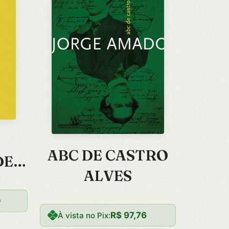
ABC DE CASTRO
DE
ALVES
 NA
0
R$
97,76
À vista no Pix: