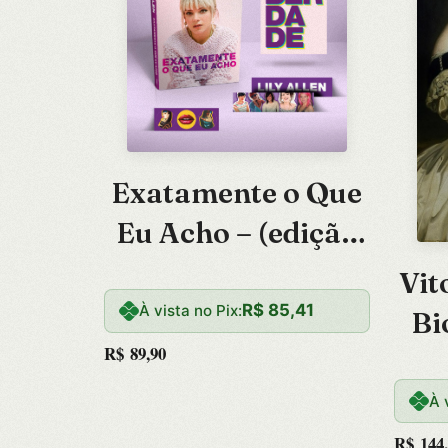
Exatamente o Que
Eu Acho – (edição
Especial com
Vit
Brindes
R$
85,41
À vista no Pix:
Bi
Exclusivos)
R$
89,90
d
C
À 
R$
144,