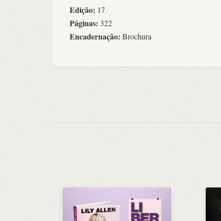
Edição:
17
Páginas:
322
Encadernação:
Brochura