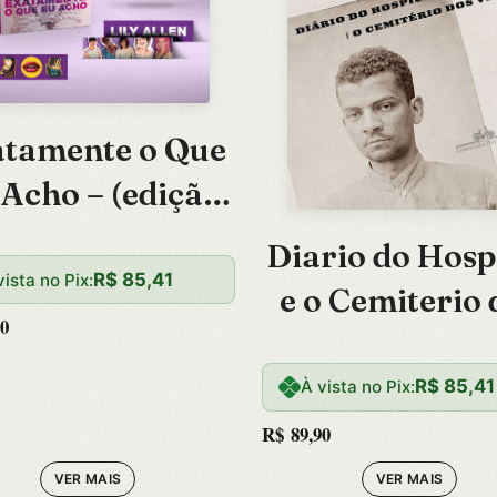
atamente o Que
 Acho – (edição
Especial com
Diario do Hosp
Brindes
R$
85,41
vista no Pix:
e o Cemiterio 
Exclusivos)
0
Vivos
R$
85,41
À vista no Pix:
R$
89,90
VER MAIS
VER MAIS