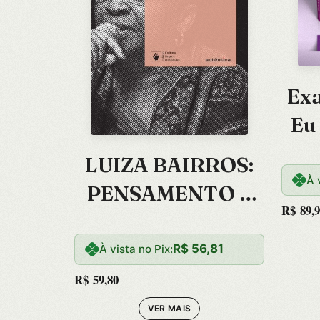
Ex
Eu
LUIZA BAIRROS:
À 
PENSAMENTO E
R$
89,9
COMPROMISSO
POLITICO
R$
56,81
À vista no Pix:
R$
59,80
VER MAIS