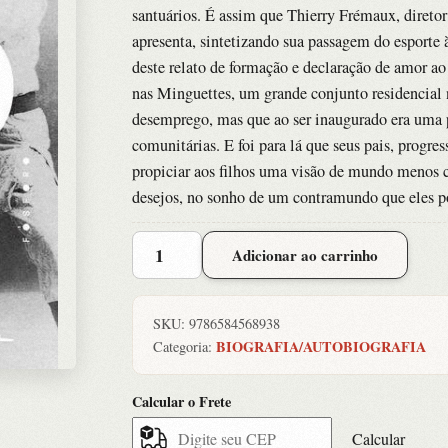
santuários. É assim que Thierry Frémaux, diretor
apresenta, sintetizando sua passagem do esporte 
deste relato de formação e declaração de amor ao
nas Minguettes, um grande conjunto residencial n
desemprego, mas que ao ser inaugurado era uma p
comunitárias. E foi para lá que seus pais, progre
propiciar aos filhos uma visão de mundo menos c
desejos, no sonho de um contramundo que eles p
Judoca
Adicionar ao carrinho
quantidade
SKU:
9786584568938
BIOGRAFIA/AUTOBIOGRAFIA
Categoria:
Calcular o Frete
Calcular