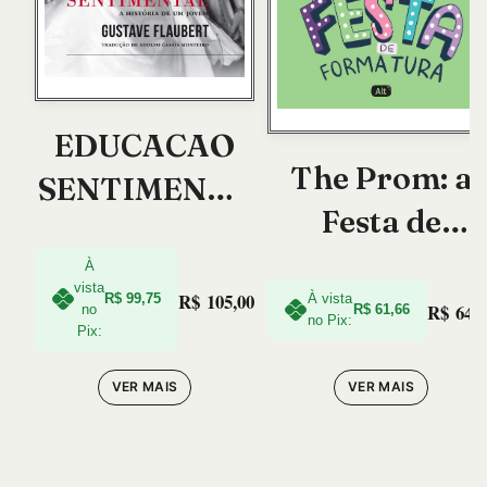
EDUCACAO
The Prom: a
SENTIMENTA
Festa de
L, (A)
Formatura
À
vista
R$
105,00
R$
99,75
À vista
R$
64,9
no
R$
61,66
no Pix:
Pix:
VER MAIS
VER MAIS