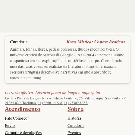
Rosa Mistica: Contos Eroticos
Curadoria
Animais, folhas, flores, pedras preciosas, fluidos incontroláveis. O
universo erótico de Marosa di Giorgio (1932-2004) é personalíssimo
e espantoso em sua exploração dos mistérios do corpo. Considerada
uma das raras vozes surrealistas da literatura latino-americana, a
escritora uruguaia desenvolve narrativas em que o absurdo se
apresenta em imag...
Livraria afetiva. Livraria ponta de lança e imperfeita
Livraria Ponta de Lança – Rua Aureliano Coutinho, 26, Vila Buarque, São Paulo, SP
01224-020. Telefones (11) 3666-1409 e (11) 93309-8687.
Atendimento
Sobre
Fale Conosco
Historia
Envio
Curadoria
Garantia e devoluções
Eventos