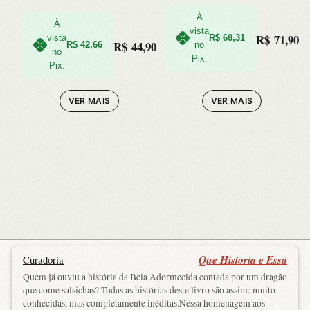
À
À
vista
R$
71,90
vista
R$
68,31
R$
44,90
R$
42,66
no
no
Pix:
Pix:
VER MAIS
VER MAIS
Que Historia e Essa
Curadoria
Quem já ouviu a história da Bela Adormecida contada por um dragão
que come salsichas? Todas as histórias deste livro são assim: muito
conhecidas, mas completamente inéditas.Nessa homenagem aos