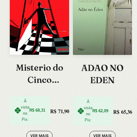
Misterio do
ADAO NO
Cinco
EDEN
Estrelas, O
À
À
vista
vista
R$
71,90
R$
65,36
R$
68,31
R$
62,09
no
no
Pix:
Pix:
VER MAIS
VER MAIS