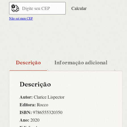
Calcular
Não sei meu CEP
Descrição
Informação adicional
Descrição
Autor:
Clarice Lispector
Editora:
Rocco
ISBN:
9786555320350
Ano:
2020