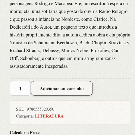
personagens Rodrigo e Macabéa. Ele, um escritor à espera da
morte; ela, uma solitária que gosta de ouvir a Rádio Relógio
e que passou a infância no Nordeste, como Clarice. Na
Dedicatória do Autor, um pequeno texto que introduz a
história propriamente dita, a autora dedica a obra e ela própria
à música de Schumann, Beethoven, Bach, Chopin, Stravinsky,
Richard Strauss, Debussy, Marlos Nobre, Prokofiev, Carl
Orff, Schönberg e outros que em mim atingiram zonas
assustadoramente inesperadas.
Hora
Adicionar ao carrinho
da
Estrela,
A
SKU:
9786555320350
quantidade
LITERATURA
Categoria:
Calcular o Frete