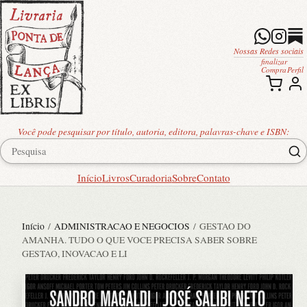
Nossas Redes sociais
finalizar
Compra
Perfil
Você pode pesquisar por título, autoria, editora, palavras-chave e ISBN:
Início
Livros
Curadoria
Sobre
Contato
Início
/
ADMINISTRACAO E NEGOCIOS
/ GESTAO DO
AMANHA. TUDO O QUE VOCE PRECISA SABER SOBRE
GESTAO, INOVACAO E LI