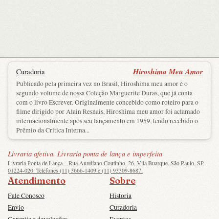
Hiroshima Meu Amor
Curadoria
Publicado pela primeira vez no Brasil, Hiroshima meu amor é o
segundo volume de nossa Coleção Marguerite Duras, que já conta
com o livro Escrever. Originalmente concebido como roteiro para o
filme dirigido por Alain Resnais, Hiroshima meu amor foi aclamado
internacionalmente após seu lançamento em 1959, tendo recebido o
Prêmio da Crítica Interna...
Livraria afetiva. Livraria ponta de lança e imperfeita
Livraria Ponta de Lança – Rua Aureliano Coutinho, 26, Vila Buarque, São Paulo, SP
01224-020. Telefones (11) 3666-1409 e (11) 93309-8687.
Atendimento
Sobre
Fale Conosco
Historia
Envio
Curadoria