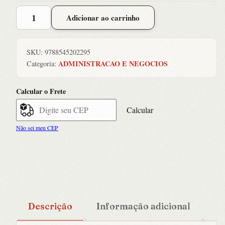
GESTAO
Adicionar ao carrinho
DO
AMANHA.
TUDO
SKU:
9788545202295
O
ADMINISTRACAO E NEGOCIOS
Categoria:
QUE
VOCE
Calcular o Frete
PRECISA
SABER
Calcular
SOBRE
Não sei meu CEP
GESTAO,
INOVACAO
E
LI
quantidade
Descrição
Informação adicional