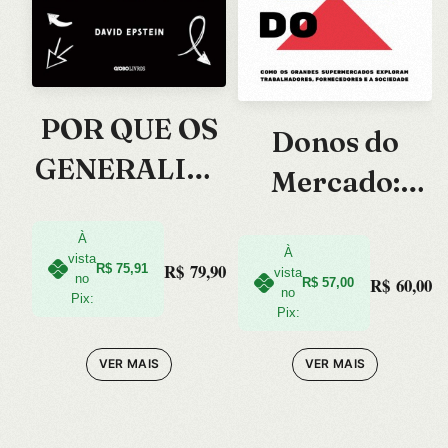
POR QUE OS
Donos do
GENERALIST
Mercado:
AS
Como os
TRIUNFAM
À
Grandes
À
vista
R$
79,90
R$
75,91
vista
EM UM
no
R$
60,00
R$
57,00
Supermercad
no
Pix:
Pix:
MUNDO DE
os Exploram
ESPECIALIST
VER MAIS
VER MAIS
Trabalhadore
AS
s, For