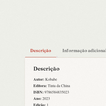
Descrição
Informação adiciona
Descrição
Autor:
Kobabe
Editora:
Tinta da China
ISBN:
9786584835023
Ano:
2023
Edição:
1