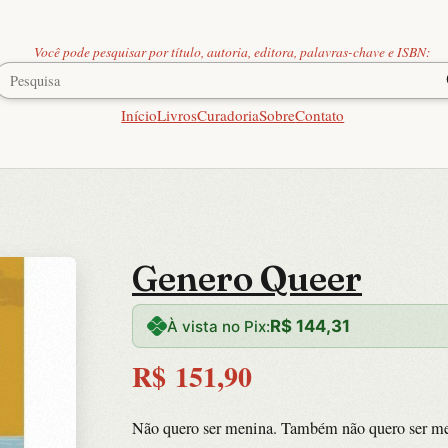
Você pode pesquisar por título, autoria, editora, palavras-chave e ISBN:
Início
Livros
Curadoria
Sobre
Contato
Genero Queer
R$
144,31
À vista no Pix:
R$
151,90
Não quero ser menina. Também não quero ser men