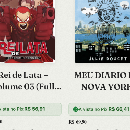
Rei de Lata –
MEU DIARIO 
olume 03 (Full
NOVA YOR
Color)
R$
56,91
R$
66,41
vista no Pix:
À vista no Pix:
0
R$
69,90