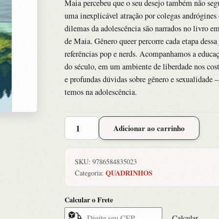
Maia percebeu que o seu desejo também não segui
uma inexplicável atração por colegas andrógines
dilemas da adolescência são narrados no livro em 
de Maia. Gênero queer percorre cada etapa dessa
referências pop e nerds. Acompanhamos a educaç
do século, em um ambiente de liberdade nos costu
e profundas dúvidas sobre gênero e sexualidade 
temos na adolescência.
Genero
Adicionar ao carrinho
Queer
quantidade
SKU:
9786584835023
QUADRINHOS
Categoria:
Calcular o Frete
Calcular