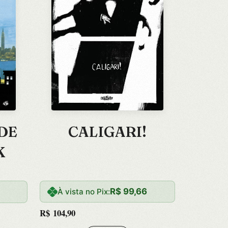
CALIGARI!
DE
K
R$
99,66
À vista no Pix:
R$
104,90