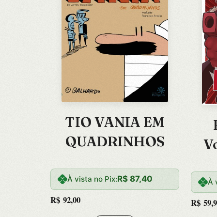
TIO VANIA EM
QUADRINHOS
V
R$
87,40
À vista no Pix:
À 
R$
92,00
R$
59,9