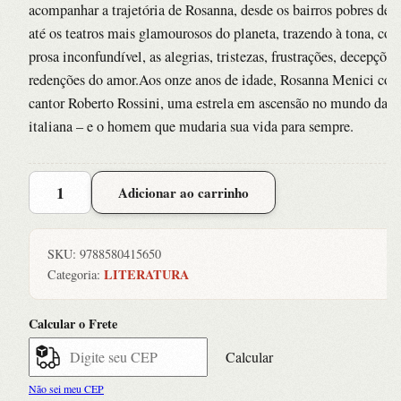
acompanhar a trajetória de Rosanna, desde os bairros pobres de 
até os teatros mais glamourosos do planeta, trazendo à tona, co
prosa inconfundível, as alegrias, tristezas, frustrações, decepções
redenções do amor.Aos onze anos de idade, Rosanna Menici con
cantor Roberto Rossini, uma estrela em ascensão no mundo da ó
italiana – e o homem que mudaria sua vida para sempre.
Garota
Adicionar ao carrinho
Italiana,
A
quantidade
SKU:
9788580415650
LITERATURA
Categoria:
Calcular o Frete
Calcular
Não sei meu CEP