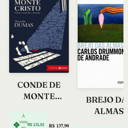
CONDE DE
MONTE
BREJO DA
CRISTO, O
ALMAS
À
vista
R$
137,90
R$
131,01
no