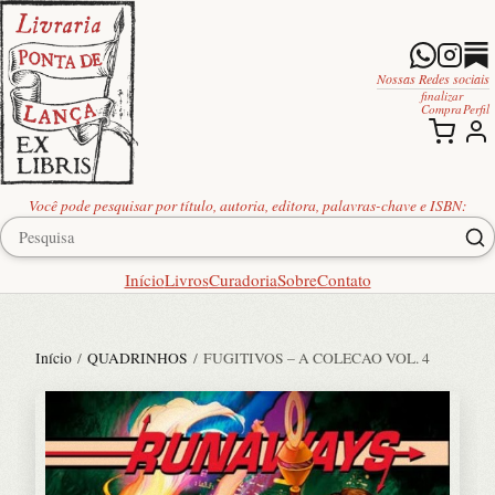
Nossas Redes sociais
finalizar
Compra
Perfil
Você pode pesquisar por título, autoria, editora, palavras-chave e ISBN:
Início
Livros
Curadoria
Sobre
Contato
Início
/
QUADRINHOS
/ FUGITIVOS – A COLECAO VOL. 4