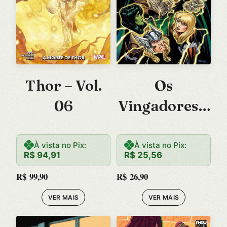
Thor – Vol.
Os
06
Vingadores –
Vol. 42
À vista no Pix:
À vista no Pix:
R$
94,91
R$
25,56
R$
99,90
R$
26,90
VER MAIS
VER MAIS