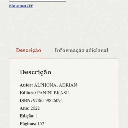
Não sei meu CEP
Descrição
Informação adicional
Descrição
Autor:
ALPHONA, ADRIAN
Editora:
PANINI BRASIL
ISBN:
9786559826094
Ano:
2022
Edição:
1
Páginas:
152