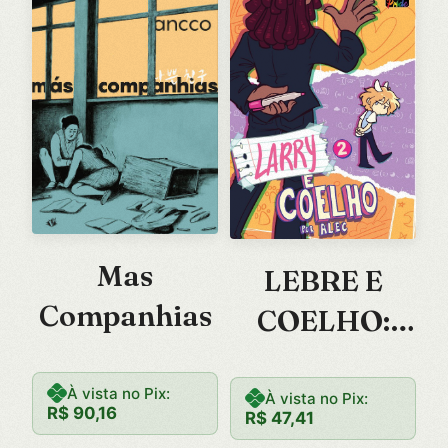
Mas
LEBRE E
Companhias
COELHO:
VOLUME 02
(FULL
À vista no Pix:
À vista no Pix:
R$
90,16
R$
47,41
COLOR)