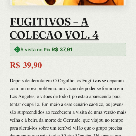
FUGITIVOS – A
COLECAO VOL. 4
R$
37,91
À vista no Pix:
R$
39,90
Depois de derrotarem O Orgulho, os Fugitivos se deparam
com um novo problema: um vácuo de poder se formou em
Los Angeles, e vilões de todo tipo estão aparecendo para
tentar ocupá-lo. Em meio a esse cenário caótico, os jovens
são surpreendidos ao receberem a visita de uma versão mais
velha e à beira da morte de Gertrude, que viajou no tempo
para alertá-los sobre um terrível vilão que o grupo precisa
deter antes que seja tarde: Victor Mancha. Há apenas um