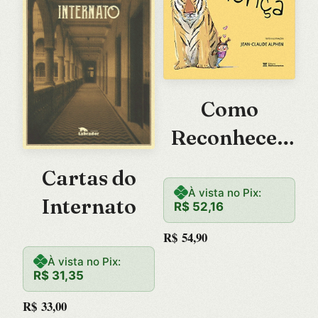
Como
Reconhecer
Uma Crionça
Cartas do
À vista no Pix:
Internato
R$
52,16
R$
54,90
À vista no Pix:
R$
31,35
R$
33,00