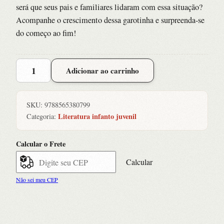
será que seus pais e familiares lidaram com essa situação?
Acompanhe o crescimento dessa garotinha e surpreenda-se
do começo ao fim!
Fralda
Adicionar ao carrinho
da
Mafalda,
A
SKU:
9788565380799
quantidade
Literatura infanto juvenil
Categoria:
Calcular o Frete
Calcular
Não sei meu CEP