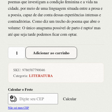
poemas que investigam a condição feminina e a vida na
cidade, por meio de uma linguagem situada entre a prosa e
a poesia, capaz de dar conta dessas experiências intensas e
contraditórias. Como diz um trecho do poema que abre o
volume: O único anagrama possível de parto é rapto/ mas
até que seja tarde podemos ficar com optar.
Flor
Adicionar ao carrinho
de
Asfalto
quantidade
SKU:
9786587790046
LITERATURA
Categoria:
Calcular o Frete
Calcular
Não sei meu CEP