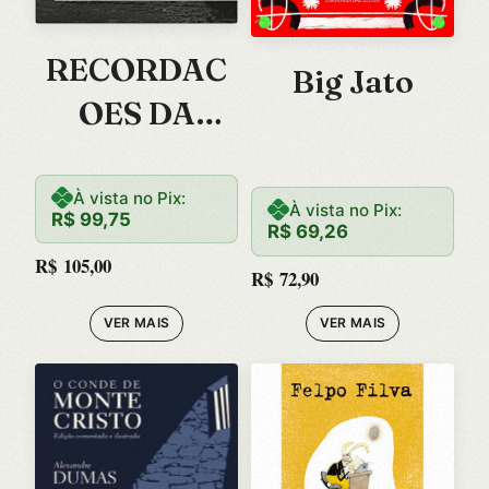
RECORDAC
Big Jato
OES DA
CASA DOS
MORTOS
À vista no Pix:
À vista no Pix:
R$
99,75
R$
69,26
R$
105,00
R$
72,90
VER MAIS
VER MAIS