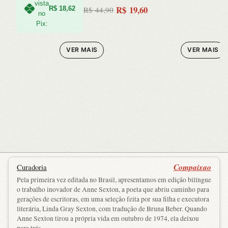
vista
R$
19,60
R$
18,62
R$
44,90
O
O
no
Pix:
preço
preço
original
atual
VER MAIS
VER MAIS
era:
é:
R$ 44,90.
R$ 19,60.
Compaixao
Curadoria
Pela primeira vez editada no Brasil, apresentamos em edição bilíngue
o trabalho inovador de Anne Sexton, a poeta que abriu caminho para
gerações de escritoras, em uma seleção feita por sua filha e executora
literária, Linda Gray Sexton, com tradução de Bruna Beber. Quando
Anne Sexton tirou a própria vida em outubro de 1974, ela deixou
para trás ...