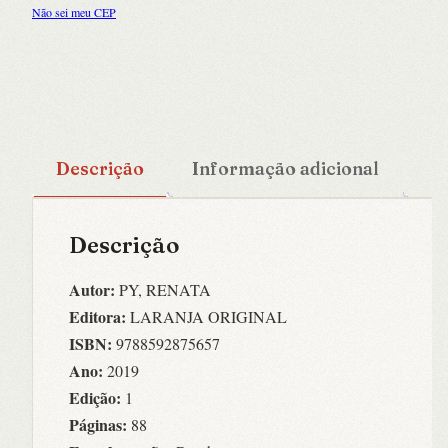
Não sei meu CEP
Descrição
Informação adicional
Descrição
Autor:
PY, RENATA
Editora:
LARANJA ORIGINAL
ISBN:
9788592875657
Ano:
2019
Edição:
1
Páginas:
88