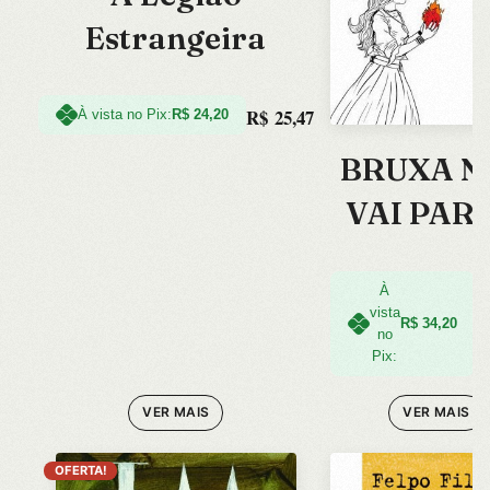
Estrangeira
R$
25,47
À vista no Pix:
R$
24,20
BRUXA N
VAI PAR
FOGUEI
NESTE
À
vista
R
R$
34,20
LIVRO, 
no
Pix:
VER MAIS
VER MAIS
OFERTA!