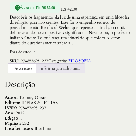
À vista no Pix:
R$
39,90
R$
42,00
Descobrir os fragmentos da luz de uma esperança em uma filosofia
da religião para não crentes. Esse foi o empenho teórico do
pensador alemão Bernhard Welte, que repensou a tradição cristã,
dela revelando novos possíveis significados. Nesta obra, o professor
italiano Oreste Tolone traça um itinerário que coloca o leitor
diante do questionamento sobre a…
Fora de estoque
SKU:
9788576981237
Categoria:
FILOSOFIA
Descrição
Informação adicional
Descrição
Autor:
Tolone, Oreste
Editora:
IDEIAS & LETRAS
ISBN:
9788576981237
Ano:
2012
Edição:
1
Páginas:
232
Encadernação:
Brochura