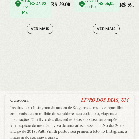
vista
À vista
R$
39,00
R$
59,00
R$
37,05
R$
56,05
no
no Pix:
Pix:
VER MAIS
VER MAIS
LIVRO DOS DIAS, UM
Curadoria
Inspirado no Instagram da autora de Só garotos, onde compartilha
com mais de um milhão de seguidores seu cotidiano, viagens e
inspirações, Um livro dos dias reúne fotos e textos que compõem
uma espécie de memória viva de uma artista essencial.No dia 20 de
março de 2018, Patti Smith postou sua primeira foto no Instagram, a
imagem de sua mão e uma...