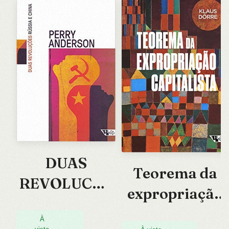
Brasilei
DUAS
Teorema da
REVOLUCOE
expropriação
S – RUSSIA E
capitalista
CHINA
À