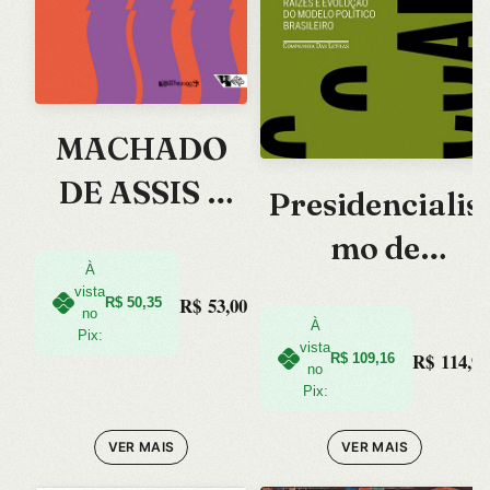
MACHADO
DE ASSIS –
Presidencialis
ENSAIOS E
mo de
APONTAMEN
À
Coalizao:
vista
R$
53,00
R$
50,35
TOS
no
Raizes e
À
Pix:
vista
R$
114,90
AVULSOS
R$
109,16
Evolucao do
no
Pix:
Modelo
VER MAIS
VER MAIS
Politico