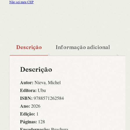
Não sei meu CEP
Descrição
Informação adicional
Descrição
Autor:
Nieva, Michel
Editora:
Ubu
ISBN:
9788571262584
Ano:
2026
Edição:
1
Páginas:
128
Encadernação:
Brochura